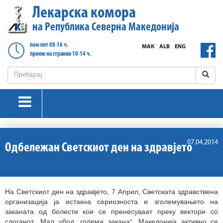
Лекарска комора
на Република Северна Македонија
пон-пет 08-16 ч.
МАК
ALB
ENG
прием на странки 10-14 ч.
07.04.2014
Одбележан Светскиот ден на здравјето
На Светскиот ден на здравјето, 7 Април, Светската здравствена
организација ја истакнa сериозноста и зголемувањето на
заканата од болести кои се пренесуваат преку вектори со
слоганот „Мал убод, голема закана“. Македонија активно се