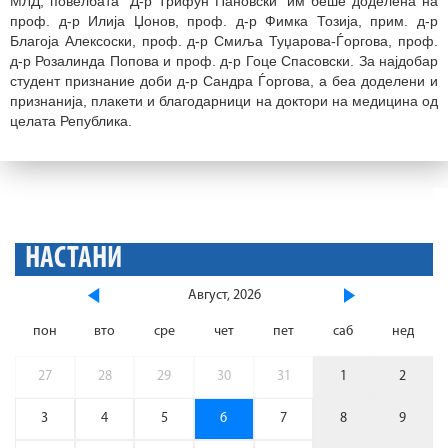
МЛД, повелбата "Д-р Трифун Пановски" им беше доделена на
проф. д-р Илија Џонов, проф. д-р Фимка Тозија, прим. д-р
Благоја Алексоски, проф. д-р Смиља Туџарова-Ѓоргова, проф.
д-р Розалинда Попова и проф. д-р Гоце Спасовски. За најдобар
студент признание доби д-р Сандра Ѓоргова, а беа доделени и
признанија, плакети и благодарници на доктори на медицина од
целата Република.
НАСТАНИ
Август, 2026
пон
вто
сре
чет
пет
саб
нед
27
28
29
30
31
1
2
3
4
5
6
7
8
9