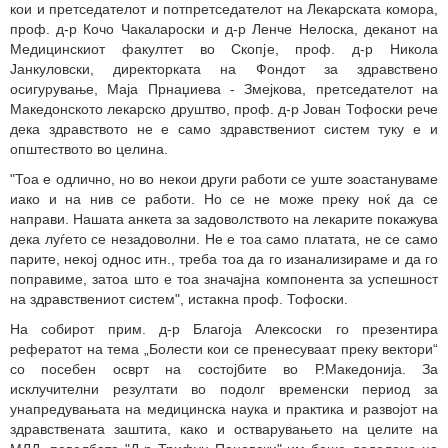
кои и претседателот и потпретседателот на Лекарската комора,
проф. д-р Кочо Чакалароски и д-р Ленче Нелоска, деканот на
Медицинскиот факултет во Скопје, проф. д-р Никола
Јанкуловски, директорката на Фондот за здравствено
осигурување, Маја Прнаџиева - Змејкова, претседателот на
Македонското лекарско друштво, проф. д-р Јован Тофоски рече
дека здравството не е само здравствениот систем туку е и
општеството во целина.
"Тоа е одлично, но во некои други работи се уште зоастануваме
иако и на нив се работи. Но се не може преку ноќ да се
направи. Нашата анкета за задоволството на лекарите покажува
дека луѓето се незадоволни. Не е тоа само платата, не се само
парите, некој однос итн., треба тоа да го изанализираме и да го
поправиме, затоа што е тоа значајна компонента за успешност
на здравствениот систем", истакна проф. Тофоски.
На собирот прим. д-р Благоја Алексоски го презентира
рефератот на тема „Болести кои се пренесуваат преку вектори“
со посебен осврт на состојбите во Р.Македонија. За
исклучителни резултати во подолг временски период за
унапредувањата на медицинска наука и практика и развојот на
здравствената заштита, како и остварувањето на целите на