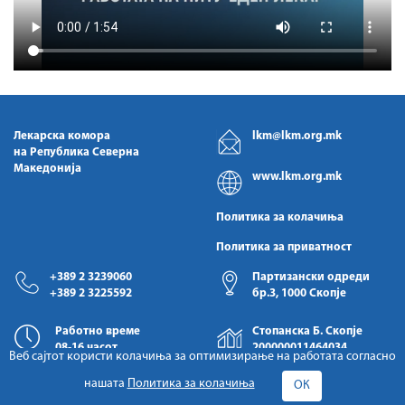
Лекарска комора
lkm@lkm.org.mk
на Република Северна
Македонија
www.lkm.org.mk
Политика за колачиња
Политика за приватност
+389 2 3239060
Партизански одреди
+389 2 3225592
бр.3, 1000 Скопје
Работно време
Стопанска Б. Скопје
08-16 часот
200000011464034
Веб сајтот користи колачиња за оптимизирање на работата согласно
нашата
Политика за колачиња
ОК