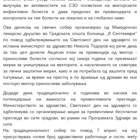
вклучува во активностите на СЗО посветени на векторските
инфективни болести и дава придонес во превенцијата и
контролата на тие болести на локално и на глобално ниво.
Ова денеска на свечен собир организиран од Македонско
лекарско друштво во Градската општа болница „8 Септември“
по повод одбележувањето на Светскиот ден на здравјето го
истакна министерот за здравство Никола Тодоров кој рече дека
за таа цел донеле Акциски план за превенција од вектор -
преносливи болести согласно кој секоја година се преземаат
мерки за уништување на векторите, а населението се советува
за лични заштитни мерки, како и за потребата од заштита пред
патување, за време на престој и по враќање од држави во кои
постојат вектор преносливи заболувања.
Додаде дека традиционално и годинава во насока на
потенцирање на важноста на превентивните прегледи,
Министерството за здравство, Светскиот ден на здравјето го
одбележува со организирање акции за превентивни бесплатни
прегледи во сите градови, во рамки на Програмата Здравје за
сите.
На традиционалниот собир по повод 7 април, на кој
присуствуваа голем број здравствени работници и гости, меѓу