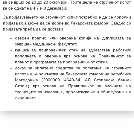
ќе се врши од 23 до 28 октомври. Трите дела на стручниот испит
ќе се оджат на 4,7 и 8 декември.
За пријавувањето на стручниот испит потребно е да се пополни
пријава која може да се добие во Лекарската комора. Заедно со
пријавата треба да се достави
оверен препис или оверена копија на дипломата за
завршен медицински факултет;
книшка за приправнички стаж на здравствен работник
пополнета и оверена врз основа на Правилникот за
планот и програмата за приправничкиот стаж и
доказ за уплатени средства за полагање на стручниот
испит на жиро-сметка на Лекарската комора на република
Македонија (2000000114640-34, АД Стопанска банка-
Скопје) врз основа на Правилникот за висината на
трошоците за издавање, продолжување и обновување на
лиценците.