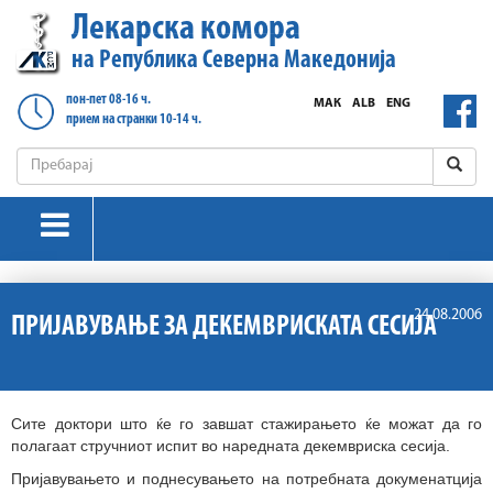
Лекарска комора
на Република Северна Македонија
пон-пет 08-16 ч.
МАК
ALB
ENG
прием на странки 10-14 ч.
24.08.2006
ПРИЈАВУВАЊЕ ЗА ДЕКЕМВРИСКАТА СЕСИЈА
Сите доктори што ќе го завшат стажирањето ќе можат да го
полагаат стручниот испит во наредната декемвриска сесија.
Пријавувањето и поднесувањето на потребната докуменатција