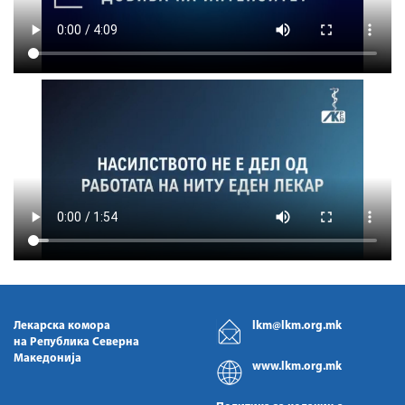
Лекарска комора
lkm@lkm.org.mk
на Република Северна
Македонија
www.lkm.org.mk