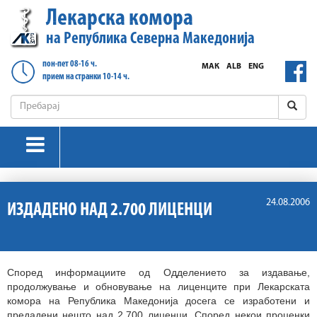
Лекарска комора
на Република Северна Македонија
пон-пет 08-16 ч.
МАК
ALB
ENG
прием на странки 10-14 ч.
24.08.2006
ИЗДАДЕНО НАД 2.700 ЛИЦЕНЦИ
Според информациите од Одделението за издавање,
продолжување и обновување на лиценците при Лекарската
комора на Република Македонија досега се изработени и
предадени нешто над 2.700 лиценци. Според некои проценки