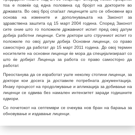
тоа е повеќе од една половина од бројот на докторите во
државата. Во овој број спаѓаат лиценците што се обновени врз
основа на измените и дополнувањата на Законот за
здравствена заштита од 15 март 2004 година. Според Законот
сите оние што го положиле државниот испит пред овој датум
добија работни лиценци. Сите доктори што стручниот испит го
положиле по овој датум добија Основни лиценци, со право
самостојно да работат до 15 март 2011 година. До овој термин
носителите на основни лиценци ќе мора да специјализираат со
што ќе добијат Лиценца за работа со право самостојно да
работат.
Преостанува да се изработат уште неколку стотини лиценци, за
доктори кои досега ја доставиле потребната документација.
Инаку процесот на продолжување и апликација за добивање на
лиценци се одвива без намален интензитет заради годишните
одмори.
Со почетокот на септември се очекува нов бран на барања за
обновување и издавање лиценци.