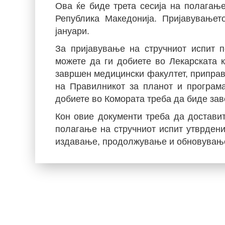
Ова ќе биде трета сесија на полагање
Република Македонија. Пријавувањет
јануари.
За пријавување на стручниот испит п
можете да ги добиете во Лекарската к
завршен медицински факултет, приправ
на Правилникот за планот и програма
добиете во Комората треба да биде зав
Кон овие документи треба да достави
полагање на стручниот испит утврдени
издавање, продолжување и обновување