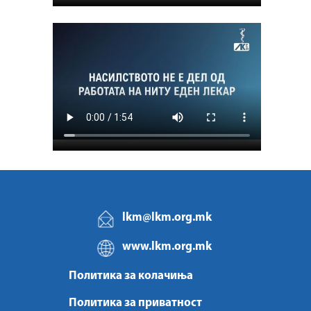
lkm@lkm.org.mk
www.lkm.org.mk
Политика за колачиња
Политика за приватност