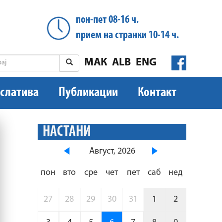
пон-пет 08-16 ч.
прием на странки 10-14 ч.
МАК
ALB
ENG
слатива
Публикации
Контакт
НАСТАНИ
Август, 2026
пон
вто
сре
чет
пет
саб
нед
27
28
29
30
31
1
2