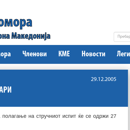
комора
рна Македонија
ора
Членови
КМЕ
Новости
Леги
29.12.2005
УАРИ
 полагање на стручниот испит ќе се одржи 27