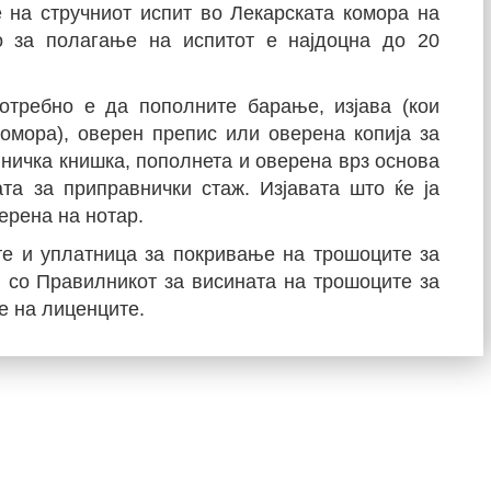
 на стручниот испит во Лекарската комора на
о за полагање на испитот е најдоцна до 20
отребно е да пополните барање, изјава (кои
омора), оверен препис или оверена копија за
ничка книшка, пополнета и оверена врз основа
та за приправнички стаж. Изјавата што ќе ја
ерена на нотар.
те и уплатница за покривање на трошоците за
 со Правилникот за висината на трошоците за
 на лиценците.