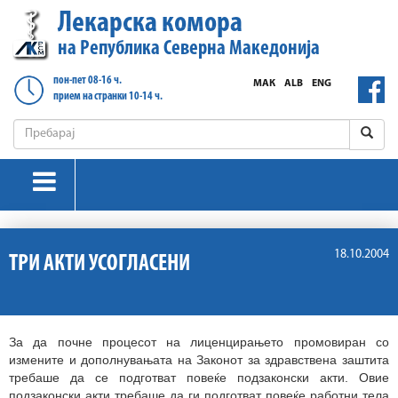
Лекарска комора
на Република Северна Македонија
пон-пет 08-16 ч.
МАК
ALB
ENG
прием на странки 10-14 ч.
18.10.2004
ТРИ АКТИ УСОГЛАСЕНИ
За да почне процесот на лиценцирањето промовиран со
измените и дополнувањата на Законот за здравствена заштита
требаше да се подготват повеќе подзаконски акти. Овие
подзаконски акти требаше да ги подготват повеќе работни тела