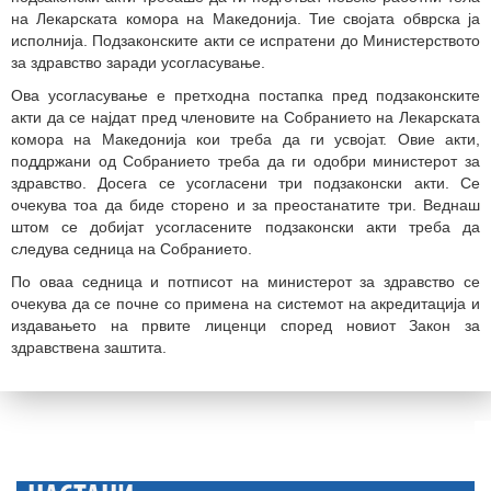
на Лекарската комора на Македонија. Тие својата обврска ја
исполнија. Подзаконските акти се испратени до Министерството
за здравство заради усогласување.
Ова усогласување е претходна постапка пред подзаконските
акти да се најдат пред членовите на Собранието на Лекарската
комора на Македонија кои треба да ги усвојат. Овие акти,
поддржани од Собранието треба да ги одобри министерот за
здравство. Досега се усогласени три подзаконски акти. Се
очекува тоа да биде сторено и за преостанатите три. Веднаш
штом се добијат усогласените подзаконски акти треба да
следува седница на Собранието.
По оваа седница и потписот на министерот за здравство се
очекува да се почне со примена на системот на акредитација и
издавањето на првите лиценци според новиот Закон за
здравствена заштита.