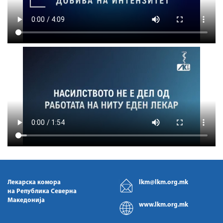
Лекарска комора
lkm@lkm.org.mk
на Република Северна
Македонија
www.lkm.org.mk