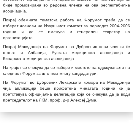
биде промовирана во редовна членка на ова респектабилна
асоцијација.
Покрај обемната тематска работа на Форумот треба да се
изберат членови на Извршниот комитет за периодот 2004-2006
година и да се именува и генерален секретар на
организацијата.
Покрај Македонија на Форумот во Дубровник нови членки ќе
станат и Албанија, Руската медицинска асоцијација и
Кипарската медицинска асоцијација.
На крајот се очекува да се избере и местото на одржувањето на
следниот Форум за што има многу кандидатури.
На Форумот во Дубровник Лекарската комора на Македонија
чија апликација беше прифатена минатата година ќе ја
претставува официјална делегација која се очекува да ја води
претседателот на ЛКМ, проф. д-р Алексеј Дума.