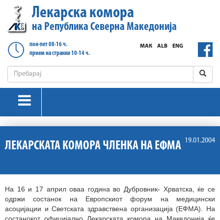
Лекарска комора
на Република Северна Македонија
пон-пет 08-16 ч.
МАК
ALB
ENG
прием на странки 10-14 ч.
19.01.2004
ЛЕКАРСКАТА КОМОРА ЧЛЕНКА НА ЕФМА
На 16 и 17 април оваа година во Дубровник- Хрватска, ќе се
одржи состанок на Европскиот форум на медицински
асоцијации и Светската здравствена организација (ЕФМА). На
состанокот официјално Лекарската комора на Македонија ќе