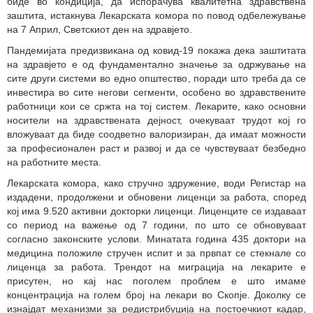
биде во кондиција, да испорачува квалитетна здравствена
заштита, истакнува Лекарската комора по повод одбележување
на 7 Април, Светскиот ден на здравјето.
Пандемијата предизвикана од ковид-19 покажа дека заштитата
на здравјето е од фундаментално значење за одржување на
сите други системи во едно општество, поради што треба да се
инвестира во сите негови сегменти, особено во здравствените
работници кои се сржта на тој систем. Лекарите, како основни
носители на здравствената дејност, очекуваат трудот кој го
вложуваат да биде соодветно валоризиран, да имаат можности
за професионален раст и развој и да се чувствуваат безбедно
на работните места.
Лекарската комора, како стручно здружение, води Регистар на
издадени, продолжени и обновени лиценци за работа, според
кој има 9.520 активни докторки лиценци. Лиценците се издаваат
со период на важење од 7 години, по што се обновуваат
согласно законските услови. Минатата година 435 доктори на
медицина положиле стручен испит и за првпат се стекнале со
лиценца за работа. Трендот на миграција на лекарите е
присутен, но кај нас поголем проблем е што имаме
концентрација на голем број на лекари во Скопје. Доколку се
изнајдат механизми за редистрибуција на постоечкиот кадар,