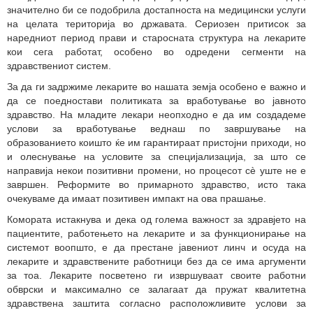
значително би се подобрила достапноста на медицински услуги
на целата територија во државата. Сериозен притисок за
наредниот период прави и старосната структура на лекарите
кои сега работат, особено во одредени сегменти на
здравствениот систем.
За да ги задржиме лекарите во нашата земја особено е важно и
да се поедностави политиката за вработување во јавното
здравство. На младите лекари неопходно е да им создадеме
услови за вработување веднаш по завршување на
образованието коишто ќе им гарантираат пристојни приходи, но
и олеснување на условите за специјализација, за што се
направија некои позитивни промени, но процесот сè уште не е
завршен. Реформите во примарното здравство, исто така
очекуваме да имаат позитивен импакт на ова прашање.
Комората истакнува и дека од голема важност за здравјето на
пациентите, работењето на лекарите и за функционирање на
системот воопшто, е да престане јавениот линч и осуда на
лекарите и здравствените работници без да се има аргументи
за тоа. Лекарите посветено ги извршуваат своите работни
обврски и максимално се залагаат да пружат квалитетна
здравствена заштита согласно расположливите услови за