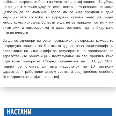
работа и искрено се борат за животот на секој пациент. Загубата
на пациент е тежок удар за секој лекар, што никогаш не може
целосно да се надмине. Треба да се има предвид и дека
медицинските состојби во одредени случаи знаат да бидат
многу комплицирани, болестите да не се прикажат со типични
симптоми, а одговорот кој го дава третманот да не биде како
што се очекува.
За да се одговори на овие предизвици, Лекарската комора го
поддржува повикот на Светската здравствена организација за
преземање на итна акција за регулирање на прашањето со
здравствените работници и поставување на овој проблем како
стратешки приоритет. Според проценките на СЗО, до 2030
година се очекува да има недостаток на 10 милиони
здравствени работници ширум светот, а овој проблем особено
ќе е изразен во земјите во развој.
НАСТАНИ