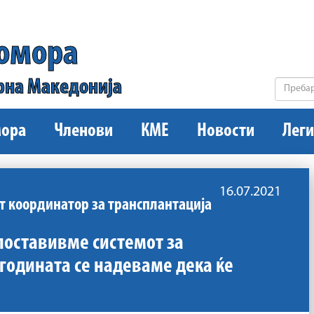
комора
рна Македонија
ора
Членови
КМЕ
Новости
Леги
16.07.2021
от координатор за трансплантација
 поставивме системот за
 годината се надеваме дека ќе