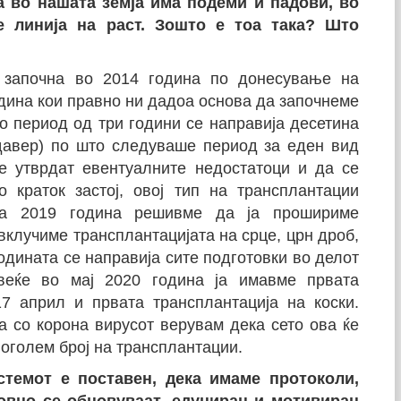
а во нашата земја има подеми и падови, во
 линија на раст. Зошто е тоа така? Што
р започна во 2014 година по донесување на
дина кои правно ни дадоа основа да започнеме
о период од три години се направија десетина
давер) по што следуваше период за еден вид
се утврдат евентуалните недостатоци и да се
 краток застој, овој тип на трансплантации
на 2019 година решивме да ја прошириме
 вклучиме трансплантацијата на срце, црн дроб,
 годината се направија сите подготовки во делот
 веќе во мај 2020 година ја имавме првата
17 април и првата трансплантација на коски.
а со корона вирусот верувам дека сето ова ќе
оголем број на трансплантации.
стемот е поставен, дека имаме протоколи,