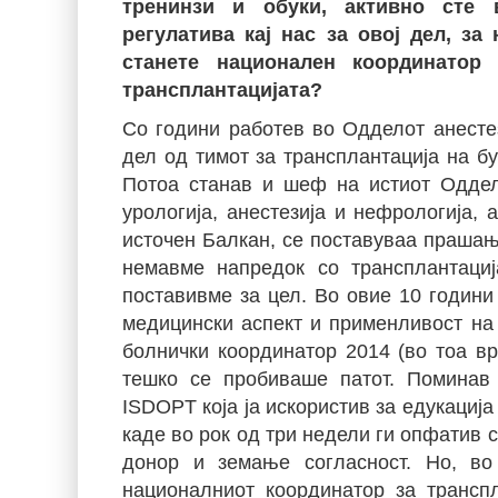
тренинзи и обуки, активно сте 
регулатива кај нас за овој дел, за
станете национален координатор 
трансплантацијата?
Со години работев во Одделот анестез
дел од тимот за трансплантација на б
Потоа станав и шеф на истиот Оддел
урологија, анестезија и нефрологија, 
источен Балкан, се поставуваа прашањ
немавме напредок со трансплантациј
поставивме за цел. Во овие 10 години
медицински аспект и применливост на 
болнички координатор 2014 (во тоа в
тешко се пробиваше патот. Поминав 
ISDOPT која ја искористив за едукациј
каде во рок од три недели ги опфатив 
донор и земање согласност. Но, во
националниот координатор за транспл