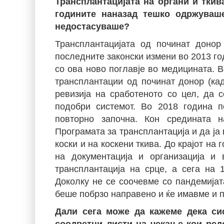
Трансплантацијата на органи и ткив
годините наназад тешко одржуваше
недостасуваше?
Трансплантацијата од починат доно
последните законски измени во 2013 го
со ова ново поглавје во медицината. В
трансплантации од починат донор (ка
ревизија на сработеното со цел, да 
подобри системот. Во 2018 година по
повторно започна. Кон средината 
Програмата за трансплантација и да ја
коски и на коскени ткива. До крајот на
на документација и организација и
трансплантација на срце, а сега на 
Доколку не се соочевме со пандемијат
беше побрзо направено и ќе имавме и п
Дали сега може да кажеме дека си