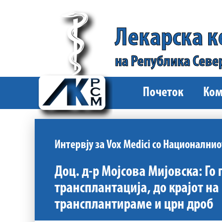
Лекарска 
на Република Севе
Почеток
Ком
Интервју за Vox Medici со Национални
Доц. д-р Мојсова Мијовска: Го
трансплантација, до крајот на
трансплантираме и црн дроб