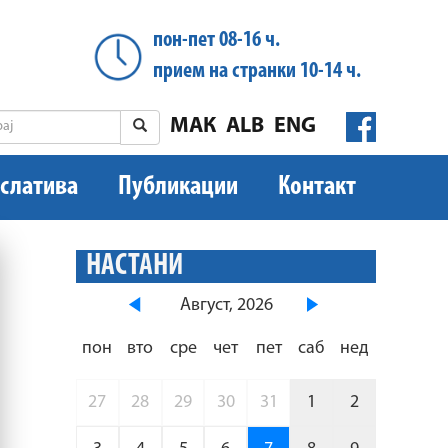
пон-пет 08-16 ч.
прием на странки 10-14 ч.
МАК
ALB
ENG
слатива
Публикации
Контакт
НАСТАНИ
Август, 2026
пон
вто
сре
чет
пет
саб
нед
27
28
29
30
31
1
2