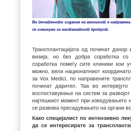
Во печатеното издание на весникот е направена 
се извинува за настанатиот пропуст.
Трансплантацијата од починат донор 
визија, но без добра соработка со
соработка помеѓу сите клиники кои 
можно, вели националниот координатор
за Vox Medici, по направените трансп
починат дарител. Taa во интервјуто
воспоставување на систем за развојот 
најтешкиот момент при изведувањето н
се развива пресадувањето на органи в
Како специјалист по интензивно ле
да се интересирате за транспланта