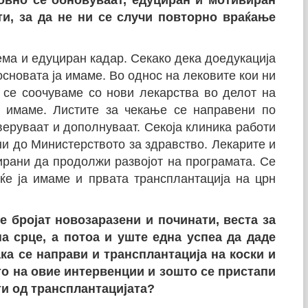
овно се обновуваат, едуциран и мотивиран
ти, за да не ни се случи повторно враќање
ма и едуциран кадар. Секако дека доедукација
основата ја имаме. Во однос на лековите кои ни
 се соочуваме со нови лекарства во делот на
о имаме. Листите за чекање се направени по
веруваат и дополнуваат. Секоја клиника работи
и до Министерството за здравство. Лекарите и
рани да продолжи развојот на програмата. Се
ќе ја имаме и првата трансплантација на црн
е бројат новозаразени и починати, веста за
а срце, а потоа и уште една успеа да даде
ка се направи и трансплантација на коски и
то на овие интервенции и зошто се пристапи
ти од трансплантацијата?