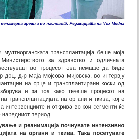
ненамерна грешка во насловот. Редакцијата на Vox Medici
и мултиорганската трансплантaција беше моја
 Министерството за здравство и одличната
учествуваат во процесот ова немаше да биде
 доц. д-р Маја Мојсова Мијовска, во интервју
лантации на срце и трансплантирани коски од
 зборува и за тоа како течеше процесот на
на трансплантацијата на органи и ткива, кој е
а интервенциите и открива во кои сегменти ќе
о наредниот период.
кување и реанимација почнувате интензивно
цијата на органи и ткива. Така посетувате