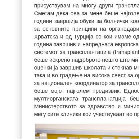
присуствувам на многу други транспла
Сметам дека ова за мене беше најголе
години завршија обуки за болнички коо
за основните принципи на органодар
Хрватска и од Турција со кои имаме о
година завршив и напредната европска
системот за трансплантација (transpla
беше искрено најдоброто нешто што ми
оценки ја завршив школата и стекнав м
така и во градење на висока свест за 
за национален координатор за транспл
беше мојот најголем предизвик. Едно
мултиорганската транспланатција бе
Министерството за здравство и мини
меѓу сите клиники кои учествуваат во 