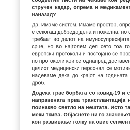
соодветни листи на чекање кои ред
стручен кадар, опрема и медикамен
наназад?
Да. Имаме систем. Имаме простор, опре
е секогаш добредојдена и пожелна, но 
требаат во делот на имуносупресијата
срце, но во најголем дел сето тоа г
европски протоколи и постојано се про
по протоколи кои се однапред доставен
целиот медицински персонал се мотиви
надеваме дека до крајот на годината 
дроб.
Додека трае борбата со ковид-19 и с
направената прва трансплантација н
поинакво светло на нештата. Исто та
меки ткива. Објаснете ни го значење
кон развивање толку на овие сегмен