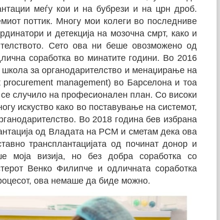
нтации меѓу кои и на бубрези и на црн дроб.
миот поттик. Многу мои колеги во последниве
рдинатори и детекција на мозочна смрт, како и
ителството. Сето ова ни беше овозможено од
длична соработка во минатите години. Во 2016
 школа за органодарителство и менаџирање на
nt procurement management) во Барселона и тоа
 се случило на професионален план. Со високи
ногу искуство како во поставување на системот,
органодарителство. Во 2018 година бев избрана
антација од Владата на РСМ и сметам дека ова
ставно трансплантацијата од починат донор и
ше моја визија, но без добра соработка со
стерот Венко Филипче и одличната соработка
процесот, ова немаше да биде можно.