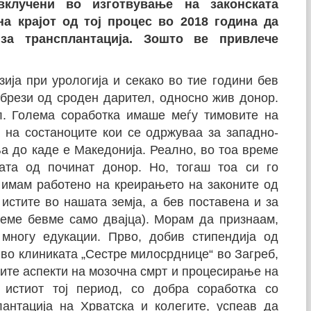
вклучени во изготвување на законската
 на крајот од тој процес во 2018 година да
за трансплантација. Зошто ве привлече
ија при урологија и секако во тие години бев
убрези од сроден дарител, односно жив донор.
. Голема соработка имаше меѓу тимовите на
a на состаноците кои се одржуваа за западно-
а до каде е Македонија. Реално, во тоа време
ата од починат донор. Но, тогаш тоа си го
 имам работено на креирањето на законите од
истите во нашата земја, а бев поставена и за
реме бевме само двајца). Морам да признаам,
многу едукации. Прво, добив стипендија од
а во клиниката „Сестре милосрднице“ во Загреб,
сите аспекти на мозочна смрт и процесирање на
 истиот тој период, со добра соработка со
антација на Хрватска и колегите, успеав да