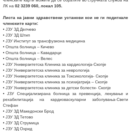
членските карти можете да се обратите во стручната служба на
ЛК на
02 3239 060, локал 105.
Листа на јавни здравствени установи кои не ги подигнале
членските карти:
• ЈЗУ ЗД Делчево
• ЈЗУ ЗД Штип
• ЈЗУ Институт за трансфузиона медицина
• Општа болница – Кичево
• Општа болница – Кавадарци
• Општа болница – Велес
• ЈЗУ Универзитетска Клиника за кардиологија-Скопје
• ЈЗУ Универзитетска клиника за неврологија
• ЈЗУ Универзитетска клиника за Токсикологија- Скопје
• ЈЗУ Универзитетска клиника за психијатрија – Скопје
• ЈЗУ Универзитетска клиника за детски болести- Скопје
• ЈЗУ Специјализирана болница за превенција, лекување и
рехабилитација на кардиоваскуларни заболувања-Свети
Стефан
• ЈЗУ ЗД Македонски Брод
• ЈЗУ ЗД Тетово
• ЈЗУ ЗД Струмица
• ЈЗУ ЗД Охрид