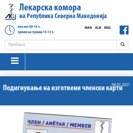
Лекарска комора
на Република Северна Македонија
пон-пет 08-16 ч.
МАК
ALB
ENG
прием на странки 10-14 ч.
08.05.2021
Подигнување на изготвени членски карти