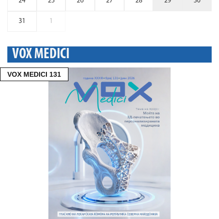
24
25
26
27
28
29
30
31
1
VOX MEDICI
VOX MEDICI 131