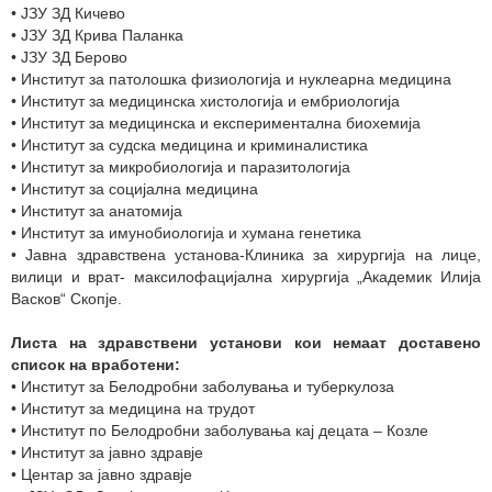
• ЈЗУ ЗД Кичево
• ЈЗУ ЗД Крива Паланка
• ЈЗУ ЗД Берово
• Институт за патолошка физиологија и нуклеарна медицина
• Институт за медицинска хистологија и ембриологија
• Институт за медицинска и експериментална биохемија
• Институт за судска медицина и криминалистика
• Институт за микробиологија и паразитологија
• Институт за социјална медицина
• Институт за анатомија
• Институт за имунобиологија и хумана генетика
• Јавна здравствена установа-Клиника за хирургија на лице,
вилици и врат- максилофацијална хирургија „Академик Илија
Васков“ Скопје.
Листа на здравствени установи кои немаат доставено
список на вработени:
• Институт за Белодробни заболувања и туберкулоза
• Институт за медицина на трудот
• Институт по Белодробни заболувања кај децата – Козле
• Институт за јавно здравје
• Центар за јавно здравје