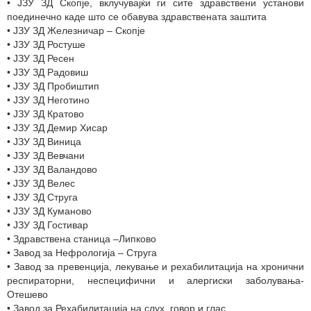
• ЈЗУ ЗД Скопје, вклучувајќи ги сите здравствени установи
поединечно каде што се обавува здравствената заштита
• ЈЗУ ЗД Железничар – Скопје
• ЈЗУ ЗД Ростуше
• ЈЗУ ЗД Ресен
• ЈЗУ ЗД Радовиш
• ЈЗУ ЗД Пробиштип
• ЈЗУ ЗД Неготино
• ЈЗУ ЗД Кратово
• ЈЗУ ЗД Демир Хисар
• ЈЗУ ЗД Виница
• ЈЗУ ЗД Вевчани
• ЈЗУ ЗД Валандово
• ЈЗУ ЗД Велес
• ЈЗУ ЗД Струга
• ЈЗУ ЗД Куманово
• ЈЗУ ЗД Гостивар
• Здравствена станица –Липково
• Завод за Нефрологија – Струга
• Завод за превенција, лекување и рехабилитација на хронични
респираторни, неспецифични и алергиски заболувања-
Отешево
• Завод за Рехабилитација на слух, говор и глас