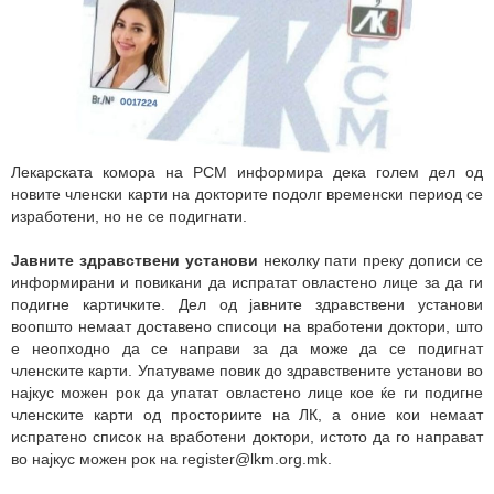
Лекарската комора на РСМ информира дека голем дел од
новите членски карти на докторите подолг временски период се
изработени, но не се подигнати.
Јавните здравствени установи
неколку пати преку дописи се
информирани и повикани да испратат овластено лице за да ги
подигне картичките. Дел од јавните здравствени установи
воопшто немаат доставено списоци на вработени доктори, што
е неопходно да се направи за да може да се подигнат
членските карти. Упатуваме повик до здравствените установи во
најкус можен рок да упатат овластено лице кое ќе ги подигне
членските карти од просториите на ЛК, а оние кои немаат
испратено список на вработени доктори, истото да го направат
во најкус можен рок на register@lkm.org.mk.