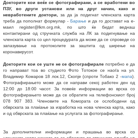
Докторите кои веќе се фотографирани, а се вработени во
ПЗУ, во други установи или на друг начин, како и
невработените доктори,
за да ја подигнат членската карта
треба да пополнат формулар -
Барање
и да го достават на е-
маил register@lkm.org.mk, по што ќе бидат веднаш
контактирани од стручната служба на ЛК за подигнување на
членската карта со цел процедурата да може да се спроведе со
запазување на протоколите за заштита од ширење на
коронавирусот.
Докторите кои се уште не се фотографирале
потребно е да
го направат тоа во студиото Фото Тотокое се наоѓа на ул.
Владимир Комаров 18 лок.12, Скопје (спроти Тобако 2 -
мапа
).
Фотографирањето може да се направи секој работен ден од
12:00 до 18:00 часот. За повеќе информации во врска со
фотографирањето може да се обратите на телефонскиот број
078 907 383. Членовите на Комората се ослободени од
обврската за плаќање за изработка на нова членска карта, како
и од обврската за плаќање на услугата за фотографирање.
За дополнителни информации и прашања во врска со