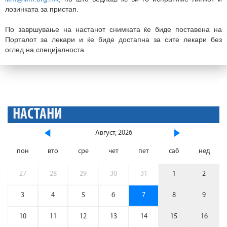
лозинката за пристап.
По завршување на настанот снимката ќе биде поставена на
Порталот за лекари и ќе биде достапна за сите лекари без
оглед на специјалноста
НАСТАНИ
Август, 2026
пон
вто
сре
чет
пет
саб
нед
27
28
29
30
31
1
2
3
4
5
6
7
8
9
10
11
12
13
14
15
16