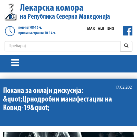
Лекарска комора
на Република Северна Македонија
пон-пет 08-16 ч.
МАК
ALB
ENG
прием на странки 10-14 ч.
17.02.2021
Покана за онлајн дискусија:
&quot;Црнодробни манифестации на
Ковид-19&quot;