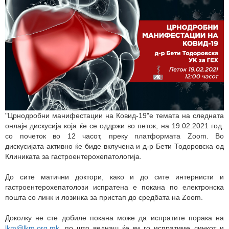
"Црнодробни манифестации на Ковид-19"е темата на следната
онлајн дискусија која ќе се оддржи во петок, на 19.02.2021 год.
со почеток во 12 часот, преку платформата Zoom. Во
дискусијата активно ќе биде вклучена и д-р Бети Тодоровска од
Клиниката за гастроентерохепатологија.
До сите матични доктори, како и до сите интернисти и
гастроентерохепатолози испратена е покана по електронска
пошта со линк и лозинка за пристап до средбата на Zoom.
Доколку не сте добиле покана може да испратите порака на
lkm@lkm.org.mk
, по што веднаш ќе ви го испратиме линкот и