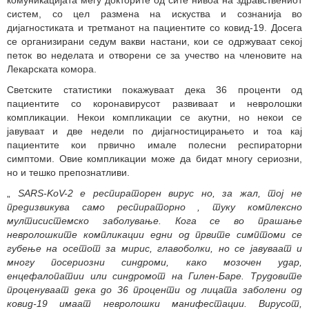
комуникацијата меѓу докторите од сите нивоа на здравствениот
систем, со цел размена на искуства и сознанија во
дијагностиката и третманот на пациентите со ковид-19. Досега
се организирани седум вакви настани, кои се одржуваат секој
петок во неделата и отворени се за учество на членовите на
Лекарската комора.
Светските статистики покажуваат дека 36 проценти од
пациентите со коронавирусот развиваат и невролошки
компликации. Некои компликации се акутни, но некои се
јавуваат и две недели по дијагностицирањето и тоа кај
пациентите кои првично имале полесни респираторни
симптоми. Овие компликации може да бидат многу сериозни,
но и тешко препознатливи.
„
SARS-KoV-2 е
респираторен вирус но, за жал, тој не
предизвикува само респираторно
,
туку комплексно
мултисистемско заболување. Кога се во прашање
невролошките компликации едни од првите симптоми се
губење на осетот за мирис, главоболки, но се јавуваат и
многу посериозни синдроми, како мозочен удар,
енцефалопатии или синдромот на Гилен-Баре. Трудовите
проценуваат дека до 36 проценти од лицата заболени од
ковид-19 имаат невролошки манифестации. Вирусот,