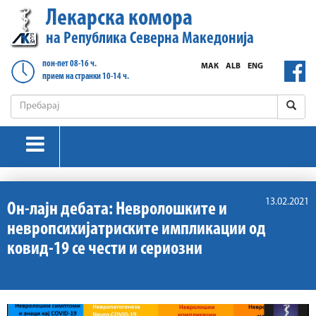
Лекарска комора
на Република Северна Македонија
пон-пет 08-16 ч.
МАК
ALB
ENG
прием на странки 10-14 ч.
13.02.2021
Он-лајн дебата: Невролошките и
невропсихијатриските импликации од
ковид-19 се чести и сериозни