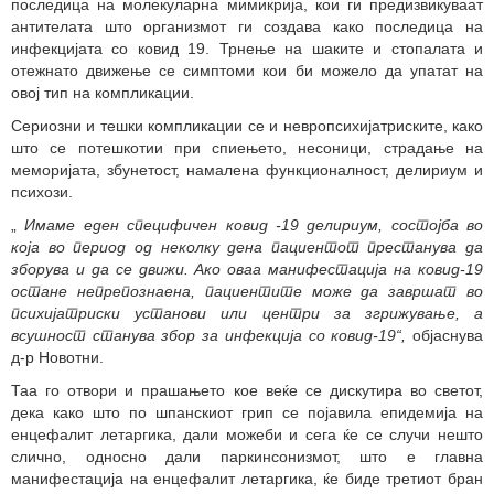
последица на молекуларна мимикрија, кои ги предизвикуваат
антителата што организмот ги создава како последица на
инфекцијата со ковид 19. Трнење на шаките и стопалата и
отежнато движење се симптоми кои би можело да упатат на
овој тип на компликации.
Сериозни и тешки компликации се и невропсихијатриските, како
што се потешкотии при спиењето, несоници, страдање на
меморијата, збунетост, намалена функционалност, делириум и
психози.
„
Имаме еден специфичен ковид -19 делириум, состојба во
која во период од неколку дена пациентот престанува да
зборува и да се движи. Ако оваа манифестација на ковид-19
остане непрепознаена, пациентите може да завршат во
психијатриски установи или центри за згрижување, а
всушност станува збор за инфекција со ковид-19“,
објаснува
д-р Новотни.
Таа го отвори и прашањето кое веќе се дискутира во светот,
дека како што по шпанскиот грип се појавила епидемија на
енцефалит летаргика, дали можеби и сега ќе се случи нешто
слично, односно дали паркинсонизмот, што е главна
манифестација на енцефалит летаргика, ќе биде третиот бран