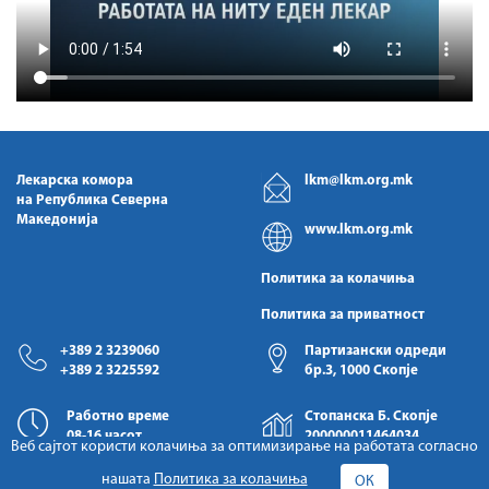
Лекарска комора
lkm@lkm.org.mk
на Република Северна
Македонија
www.lkm.org.mk
Политика за колачиња
Политика за приватност
+389 2 3239060
Партизански одреди
+389 2 3225592
бр.3, 1000 Скопје
Работно време
Стопанска Б. Скопје
08-16 часот
200000011464034
Веб сајтот користи колачиња за оптимизирање на работата согласно
нашата
Политика за колачиња
ОК