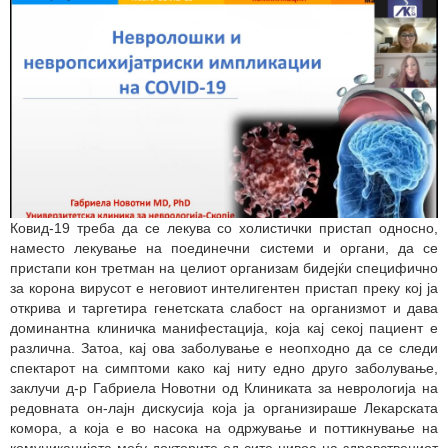
Ковид-19 треба да се лекува со холистички пристап односно,
наместо лекување на поединечни системи и органи, да се
пристапи кон третман на целиот организам бидејќи специфично
за корона вирусот е неговиот интелигентен пристап преку кој ја
открива и таргетира генетската слабост на организмот и дава
доминантна клиничка манифестација, која кај секој пациент е
различна. Затоа, кај ова заболување е неопходно да се следи
спектарот на симптоми како кај ниту едно друго заболување,
заклучи д-р Габриела Новотни од Клиниката за неврологија на
редовната он-лајн дискусија која ја организираше Лекарската
комора, а која е во насока на одржување и поттикнување на