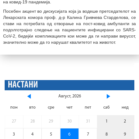
на ковид-19 пандемија.
Посебен акцент во дискусијата која ја водеше претседателот на
Лекарската комора проф. д-р Калина Гривчева Старделова, се
стави на потребата од отворање на пост-ковид амбуланти за
подолготрајно следење на пациентите инфицирани со SARS-
CoV-2, бидејќи компликациите кои може да ги направи вирусот,
значително може да го нарушат квалитетот на животот.
НАСТАНИ
Август, 2026
пон
вто
сре
чет
пет
саб
нед
27
28
29
30
31
1
2
3
4
5
6
7
8
9