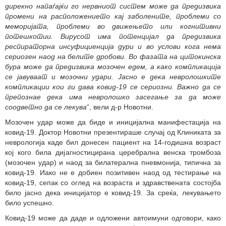
дирекно напаѓајќи го нервниот систем може да предизвика
промени на расположението кај заболените, проблеми со
меморијата, проблеми во движењето или когнитивни
потешкотии. Вирусот има потенцијал да предизвика
респираторна инсуфициенција дури и во услови кога нема
сериозен наод на белите дробови. Во фазата на цитокинска
бура може да предизвика мозочен едем, а како компликација
се јавуваат и мозочни удари. Јасно е дека невролошките
компликации кои ги дава ковид-19 се сериозни. Важно да се
препознае дека има невролошко засегање за да може
соодветно да се лекува
“, вели д-р Новотни.
Мозочен удар може да биде и иницијална манифестација на
ковид-19. Доктор Новотни презентираше случај од Клиниката за
неврологија каде бил донесен пациент на 14-годишна возраст
кој кого била дијагностицирана церебрална венска тромбоза
(мозочен удар) и наод за билатерална пневмонија, типична за
ковид-19. Иако не е добиен позитивен наод од тестирање на
ковид-19, сепак со оглед на возраста и здравствената состојба
било јасно дека иницијатор е ковид-19. За среќа, лекувањето
било успешно.
Ковид-19 може да даде и одложени автоимуни одговори, како