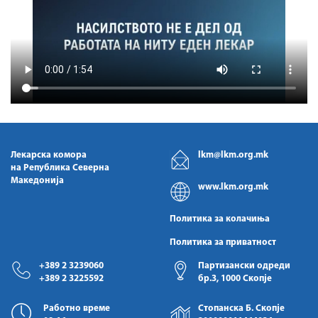
Лекарска комора
lkm@lkm.org.mk
на Република Северна
Македонија
www.lkm.org.mk
Политика за колачиња
Политика за приватност
+389 2 3239060
Партизански одреди
+389 2 3225592
бр.3, 1000 Скопје
Работно време
Стопанска Б. Скопје