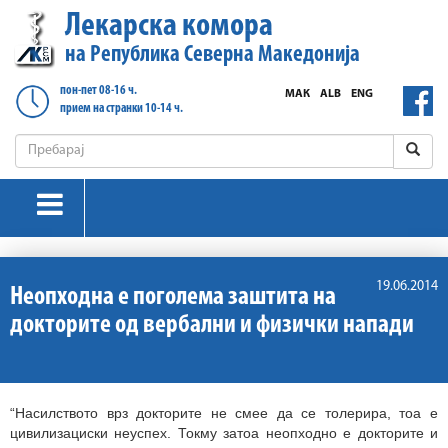
Лекарска комора
на Република Северна Македонија
пон-пет 08-16 ч.
МАК
ALB
ENG
прием на странки 10-14 ч.
19.06.2014
Неопходна e поголема заштита на
докторите од вербални и физички напади
“Насилството врз докторите не смее да се толерира, тоа е
цивилизациски неуспех. Токму затоа неопходно е докторите и