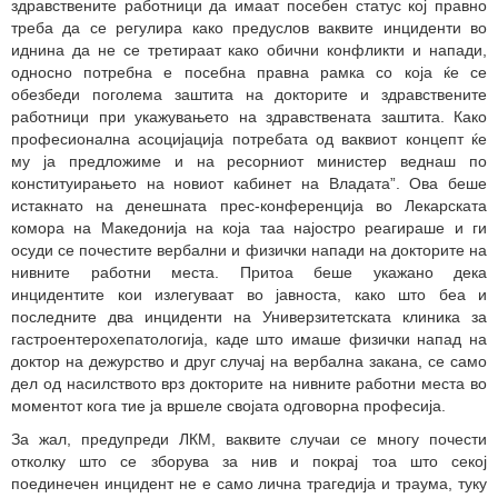
здравствените работници да имаат посебен статус кој правно
треба да се регулира како предуслов ваквите инциденти во
иднина да не се третираат како обични конфликти и напади,
односно потребна е посебна правна рамка со која ќе се
обезбеди поголема заштита на докторите и здравствените
работници при укажувањето на здравствената заштита. Како
професионална асоцијација потребата од ваквиот концепт ќе
му ја предложиме и на ресорниот министер веднаш по
конституирањето на новиот кабинет на Владата”. Ова беше
истакнато на денешната прес-конференција во Лекарската
комора на Македонија на која таа најостро реагираше и ги
осуди се почестите вербални и физички напади на докторите на
нивните работни места. Притоа беше укажано дека
инцидентите кои излегуваат во јавноста, како што беа и
последните два инциденти на Универзитетската клиника за
гастроентерохепатологија, каде што имаше физички напад на
доктор на дежурство и друг случај на вербална закана, се само
дел од насилството врз докторите на нивните работни места во
моментот кога тие ја вршеле својата одговорна професија.
За жал, предупреди ЛКМ, ваквите случаи се многу почести
отколку што се зборува за нив и покрај тоа што секој
поединечен инцидент не е само лична трагедија и траума, туку