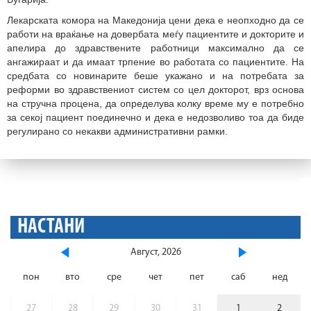
Лекарската комора на Македонија цени дека е неопходно да се
работи на враќање на довербата меѓу пациентите и докторите и
апелира до здравствените работници максимално да се
ангажираат и да имаат трпение во работата со пациентите. На
средбата со новинарите беше укажано и на потребата за
реформи во здравствениот систем со цел докторот, врз основа
на стручна процена, да определува колку време му е потребно
за секој пациент поединечно и дека е недозволиво тоа да биде
регулирано со некакви административни рамки.
НАСТАНИ
Август, 2026
пон
вто
сре
чет
пет
саб
нед
27
28
29
30
31
1
2