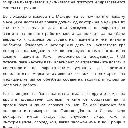
го урива интегритетот и дигнитетот на докторот и здравствениот
систем во целина.
Во Лекарската комора на Македонија во изминатите неколку
месеци се доставени повеќе дописи од доктори на медицина во
кои тие известуваат дека при укажување на здравствена
заштита на нивните работни места се почесто се напаѓани
вербално и физички од страна на пациентите или нивните
најблиски. Комората е категорична дека со насилството врз
докторите на медицина им се нанесува голема штета и на
самите пациенти. Како професионална асоцијација, ЛКМ
потсети дека неколку пати апелираат до здравствените власти и
директорите на здравствените установи да преземат
дополнителни мерки и активности со кои на докторите на
медицина ќе им се обезбеди соодветна заштита и услови за
нормална работа.
Вакви инциденти, беше истакнато, има и во другите земји, во
другите здравствени системи, и сите се обидуваат да ги
превенираат и да се справат со нив. Во овој контекст беа
наведени и примерите на Финска, Данска и Израел каде
докторите имаат статус на службени лица, како и
информациите, според кои, вакви заложби има и во Србија и
Бугарија.