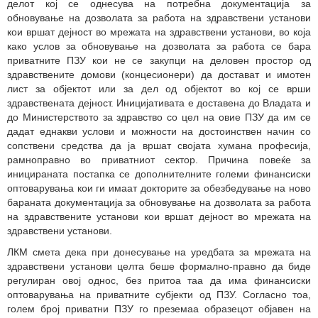
делот кој се однесува на потребна документација за
обновување на дозволата за работа на здравствени установи
кои вршат дејност во мрежата на здравствени установи, во која
како услов за обновување на дозволата за работа се бара
приватните ПЗУ кои не се закупци на деловен простор од
здравствените домови (концесионери) да достават и имотен
лист за објектот или за дел од објектот во кој се врши
здравствената дејност. Иницијативата е доставена до Владата и
до Министерството за здравство со цел на овие ПЗУ да им се
дадат еднакви услови и можности на достоинствен начин со
сопствени средства да ја вршат својата хумана професија,
рамноправно во приватниот сектор. Причина повеќе за
иницираната постапка се дополнителните големи финансиски
оптоварувања кои ги имаат докторите за обезбедување на ново
бараната документација за обновување на дозволата за работа
на здравствените установи кои вршат дејност во мрежата на
здравствени установи.
ЛКМ смета дека при донесување на уредбата за мрежата на
здравствени установи целта беше формално-правно да биде
регулиран овој однос, без притоа таа да има финансиски
оптоварувања на приватните субјекти од ПЗУ. Согласно тоа,
голем број приватни ПЗУ го преземаа образецот објавен на