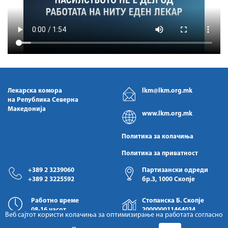
Лекарска комора
lkm@lkm.org.mk
на Република Северна
Македонија
www.lkm.org.mk
Политика за колачиња
Политика за приватност
+389 2 3239060
Партизански одреди
+389 2 3225592
бр.3, 1000 Скопје
Работно време
Стопанска Б. Скопје
08-16 часот
200000011464034
Веб сајтот користи колачиња за оптимизирање на работата согласно