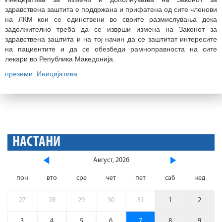
здравствена заштита е поддржана и прифатена од сите членови
на ЛКМ кои се единствени во своите размислувања дека
задолжително треба да се изврши измена на Законот за
здравствена заштита и на тој начин да се заштитат интересите
на пациентите и да се обезбеди рамноправноста на сите
лекари во Република Македонија.
преземи: Иницијатива
НАСТАНИ
Август, 2026
пон
вто
сре
чет
пет
саб
нед
27
28
29
30
31
1
2
3
4
5
6
7
8
9