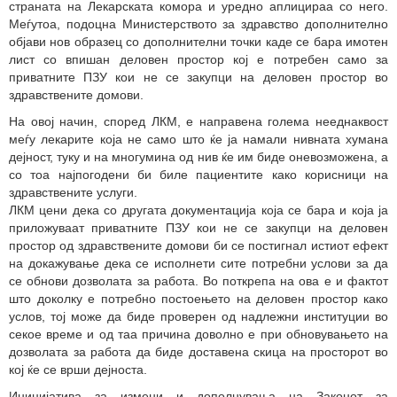
страната на Лекарската комора и уредно аплицираа со него.
Меѓутоа, подоцна Министерството за здравство дополнително
објави нов образец со дополнителни точки каде се бара имотен
лист со впишан деловен простор кој е потребен само за
приватните ПЗУ кои не се закупци на деловен простор во
здравствените домови.
На овој начин, според ЛКМ, е направена голема нееднаквост
меѓу лекарите која не само што ќе ја намали нивната хумана
дејност, туку и на многумина од нив ќе им биде оневозможена, а
со тоа најпогодени би биле пациентите како корисници на
здравствените услуги.
ЛКМ цени дека со другата документација која се бара и која ја
приложуваат приватните ПЗУ кои не се закупци на деловен
простор од здравствените домови би се постигнал истиот ефект
на докажување дека се исполнети сите потребни услови за да
се обнови дозволата за работа. Во поткрепа на ова е и фактот
што доколку е потребно постоењето на деловен простор како
услов, тој може да биде проверен од надлежни институции во
секое време и од таа причина доволно е при обновувањето на
дозволата за работа да биде доставена скица на просторот во
кој ќе се врши дејноста.
Иницијатива за измени и дополнувања на Законот за