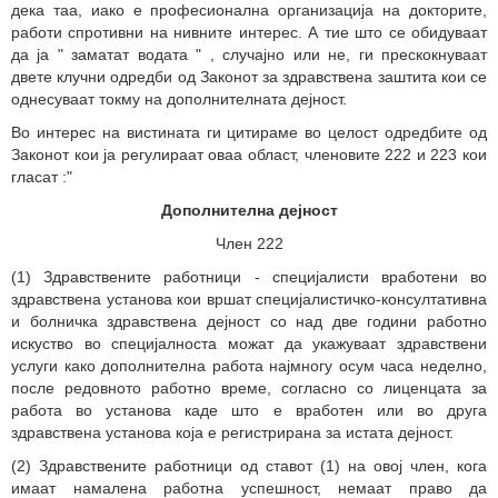
дека таа, иако е професионална организација на докторите,
работи спротивни на нивните интерес. А тие што се обидуваат
да ја
"
заматат водата
"
, случајно или не, ги прескокнуваат
двете клучни одредби од Законот за здравствена заштита кои се
однесуваат токму на дополнителната дејност.
Во интерес на вистината ги цитираме во целост одредбите од
Законот кои ја регулираат оваа област, членовите
222 и 223 кои
гласат
:"
Дополнителна дејност
Член 222
(1) Здравствените работници - специјалисти вработени во
здравствена установа кои вршат специјалистичко-консултативна
и болничка здравствена дејност со над две години работно
искуство во специјалноста можат да укажуваат здравствени
услуги како дополнителна работа најмногу осум часа неделно,
после редовното работно време, согласно со лиценцата за
работа во установа каде што е вработен или во друга
здравствена установа која е регистрирана за истата дејност.
(2) Здравствените работници од ставот (1) на овој член, кога
имаат намалена работна успешност, немаат право да