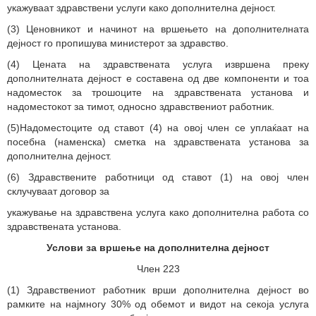
укажуваат здравствени услуги како дополнителна дејност.
(3) Ценовникот и начинот на вршењето на дополнителната
дејност го пропишува министерот за здравство.
(4) Цената на здравствената услуга извршена преку
дополнителната дејност е составена од две компоненти и тоа
надоместок за трошоците на здравствената установа и
надоместокот за тимот, односно здравствениот работник.
(5)Надоместоците од ставот (4) на овој член се уплаќаат на
посебна (наменска) сметка на здравствената установа за
дополнителна дејност.
(6) Здравствените работници од ставот (1) на овој член
склучуваат договор за
укажување на здравствена услуга како дополнителна работа со
здравствената установа.
Услови за вршење на дополнителна дејност
Член 223
(1) Здравствениот работник врши дополнителна дејност во
рамките на најмногу 30% од обемот и видот на секоја услуга