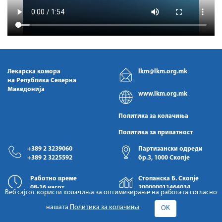
Лекарска комора
lkm@lkm.org.mk
на Република Северна
Македонија
www.lkm.org.mk
Политика за колачиња
Политика за приватност
+389 2 3239060
Партизански одреди
+389 2 3225592
бр.3, 1000 Скопје
Работно време
Стопанска Б. Скопје
08-16 часот
200000011464034
Веб сајтот користи колачиња за оптимизирање на работата согласно
нашата
Политика за колачиња
ОК