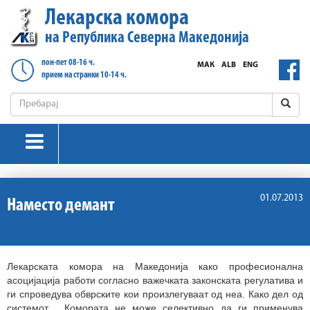
Лекарска комора
на Република Северна Македонија
пон-пет 08-16 ч.
МАК
ALB
ENG
прием на странки 10-14 ч.
01.07.2013
Наместо демант
Лекарската комора на Македонија како професионална
асоцијација работи согласно важечката законската регулатива и
ги спроведува обврските кои произлегуваат од неа. Како дел од
системот
,
Комората не може селективно да ги применува