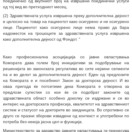
поединечно од вкупниот број на извршени поединечни услуги
од тој вид во претходниот месец.
(2) Здравствената услуга извршена преку дополнителна дејност
е целосно на товар на пациентот како осигурено и не осигурено
лице. Пациентот како осигурено лице нема право да бара
надоместок на трошоците за здравствената услуга извршена
како дополнителна дејност од Фондот.
"
Како професионална асоцијација со јавни овластувања
Комората дава голем број иницијативи за подобрување на
решенијата во законската регулатива во сите нејзини сегменти
па и во делот за дополнителната дејност. Еден од предлозите
на Комората е и посебниот Закон за докторска дејност. И во
оваа пригода ќе потсетиме дека Комората е отворена за
предлози сугестии со кои ќе се подобрат законите од
здравствената област особено доколку се издржани и се во
интерес на докторската професија, квалитетот на здравствениот
систем и статусот на докторите во заедницата. Во спротивно се
друго се празни зборови извадени од контекст и употребени по
потреба без некоја јасна цел и функција.
Министерството за здравство јавните овластувања ги пренесува