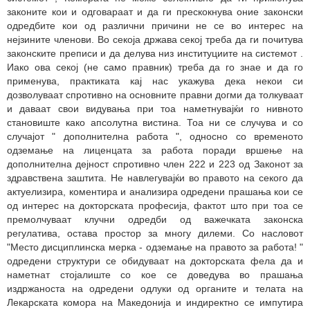
законите кои и одговараат и да ги прескокнува оние законски
одредбите кои од различни причини не се во интерес на
нејзините членови. Во секоја држава секој треба да ги почитува
законските преписи и да делува низ институциите на системот
.
Иако ова секој (не само правник) треба да го знае и да го
применува, практиката кај нас укажува дека некои с
и
дозволуваат спротивно на основните правни догми да толкуваат
и даваат свои видувања при тоа наметнувајќи го нивното
становиште како апсолутна вистина. Тоа ни се случува и со
случајот
"
дополнителна работа
",
односно
со
временото
одземање на лиценцата за работа поради вршење на
дополнителна дејност спротивно член 222 и 223 од Законот за
здравствена заштита. Не навлегувајќи во правото на секого да
актуелизира, коментира и анализира одредени прашања кои се
од интерес на докторската професија, фактот што при тоа се
премолчуваат клучни одредби од важечката законска
регулатива, остава простор за многу дилеми. Со насловот
"
Место дисциплинска мерка - одземање на правото за работа!
"
одредени структури се обидуваат на докторската фела да и
наметнат стојалиште со кое се доведува во прашања
издржаноста на одредени одлуки
од
органите и телата на
Лекарската комора на Македонија и индиректно се импутира