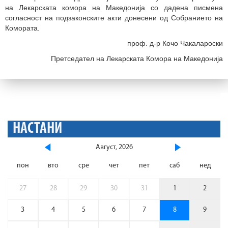
на Лекарската комора на Македонија со дадена писмена
согласност на подзаконските акти донесени од Собранието на
Комората.
проф. д-р Кочо Чакалароски
Претседател на Лекарската Комора на Македонија
НАСТАНИ
Август, 2026
пон
вто
сре
чет
пет
саб
нед
27
28
29
30
31
1
2
3
4
5
6
7
8
9