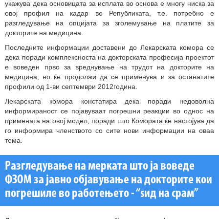
укажува дека основицата за исплата во основа е многу ниска за
овој профил на кадар во Републиката, т.е. потребно е
разгледување на опцијата за зголемување на платите за
докторите на медицина.
Последните информации доставени до Лекарската комора се
дека поради комплексноста на докторската професија проектот
е воведен прво за вреднување на трудот на докторите на
медицина, но ќе продолжи да се применува и за останатите
профили од 1-ви септември 2012година.
Лекарската комора констатира дека поради недоволна
информираност се појавуваат погрешни реакции во однос на
примената на овој модел, поради што Комората ќе настојува да
го информира членството со сите нови информации на оваа
тема.
Разгледување на мерката што ја воведе
ФЗОМ за јавно објавување на докторите кои
погрешиле во работењето - “ѕид на срам”