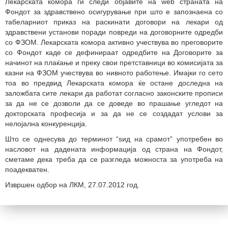
Лекарската комора ги следи објавите на web страната на
Фондот за здравствено осигурување при што е запознаена со
табеларниот приказ на раскинати договори на лекари од
здравствени установи поради повреди на договорните одредби
со ФЗОМ. Лекарската комора активно учествува во преговорите
со Фондот каде се дефинираат одредбите на Договорите за
начинот на плаќање и преку свои претставници во комисијата за
казни на ФЗОМ учествува во нивното работење. Имајки го сето
тоа во предвид Лекарската комора ќе остане доследна на
заложбата сите лекари да работат согласно законските прописи
за да не се дозволи да се доведе во прашање угледот на
докторската професија и за да не се создадат услови за
нелојална конкуренција.
Што се однесува до терминот “ѕид на срамот” употребен во
насловот на дадената информација од страна на Фондот,
сметаме дека треба да се разгледа можноста за употреба на
поадекватен.
Извршен одбор на ЛКМ, 27.07.2012 год.