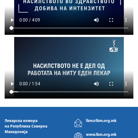
Лекарска комора
lkm@lkm.org.mk
на Република Северна
Македонија
www.lkm.org.mk