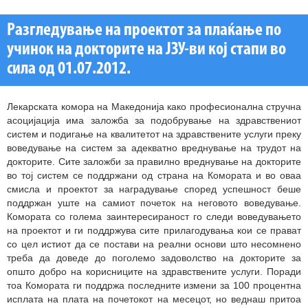
Разгледување на проектот за плаќање по
учинок на докторите на ЈЗУ-ви кој стапи во
сила од 01.07.2012.
Лекарската комора на Македонија како професионална стручна
асоцијација има заложба за подобрување на здравствениот
систем и подигање на квалитетот на здравствените услуги преку
воведување на систем за адекватно вреднување на трудот на
докторите. Сите заложби за правилно вреднување на докторите
во тој систем се поддржани од страна на Комората и во оваа
смисла и проектот за наградување според успешност беше
поддржан уште на самиот почеток на неговото воведување.
Комората со голема заинтересираност го следи воведувањето
на проектот и ги поддржува сите прилагодувања кои се прават
со цел истиот да се постави на реални основи што несомнено
треба да доведе до поголемо задоволство на докторите за
општо добро на корисниците на здравствените услуги. Поради
тоа Комората ги поддржа последните измени за 100 процентна
исплата на плата на почетокот на месецот, но веднаш притоа