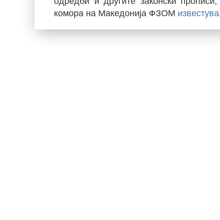
одредби и другите законски прописи
комора на Македонија ФЗОМ
известува