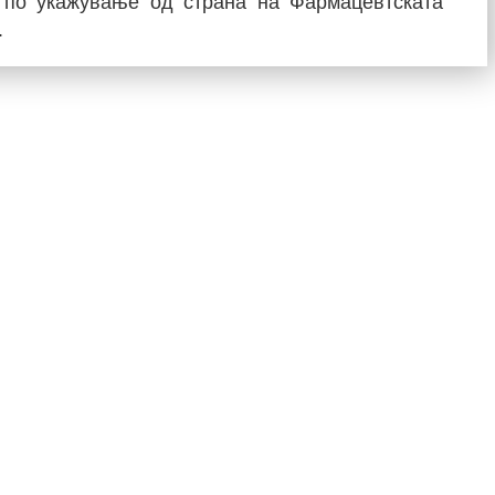
, по укажување од страна на Фармацевтската
.