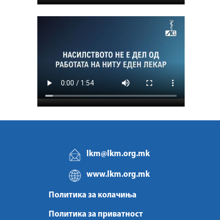
lkm@lkm.org.mk
www.lkm.org.mk
Политика за колачиња
Политика за приватност