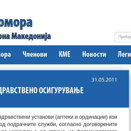
комора
рна Македонија
ора
Членови
КМЕ
Новости
Леги
31.05.2011
ДРАВСТВЕНО ОСИГУРУВАЊЕ
здравствени установи (аптеки и ординации) кои
од подрачните служби, согласно договорените