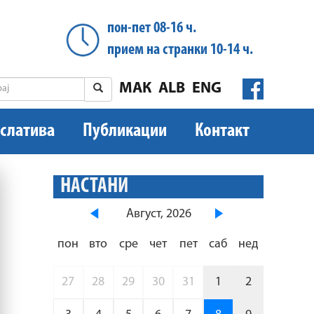
пон-пет 08-16 ч.
прием на странки 10-14 ч.
МАК
ALB
ENG
слатива
Публикации
Контакт
НАСТАНИ
Август, 2026
пон
вто
сре
чет
пет
саб
нед
27
28
29
30
31
1
2