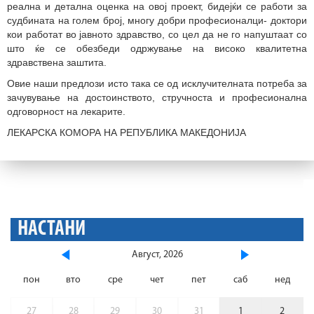
реална и детална оценка на овој проект, бидејќи се работи за
судбината на голем број, многу добри професионалци- доктори
кои работат во јавното здравство, со цел да не го напуштаат со
што ќе се обезбеди одржување на високо квалитетна
здравствена заштита.
Овие наши предлози исто така се од исклучителната потреба за
зачувување на достоинството, стручноста и професионална
одговорност на лекарите.
ЛЕКАРСКА КОМОРА НА РЕПУБЛИКА МАКЕДОНИЈА
НАСТАНИ
Август, 2026
пон
вто
сре
чет
пет
саб
нед
27
28
29
30
31
1
2