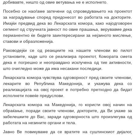
добивавте, ништо од овие ветувања не е исполнето.
Посебно се наоѓаме затечени од спроведувањето на проектот
за наградување според придонесот во работата на докторите.
Имајќи предвид дека во Лекарската комора, како најодговорен
сегмент од стручната јавност по овие прашања, верувавме дека
перманентно ќе бидете заинтересирани за нејзиното мислење,
ставови и образложенија.
Раководејќи се од реакциите на нашите членови во пилот
установите, каде што се реализира проектот, Комората смета
дека е погрешно и неоправдано исклучена од тие активности,
што очигледно може да има несакани последици.
Лекарската комора чувствува одговорност пред своите членови,
лекарите во Република Македонија, и укажува дека со
реализацијата на овој проект е потребно претходно да бидат
исполнети повеќе предуслови.
Лекарската комора на Македонија, го користи овој начин на
обраќање, поради своите членови, докторите, да Ви укаже за
забелешките до Вас, заради одговорноста што произлегува од
работата на незините органи и тела.
Јавно Ве повикуваме да се вратите на суштинскиот дијалог,