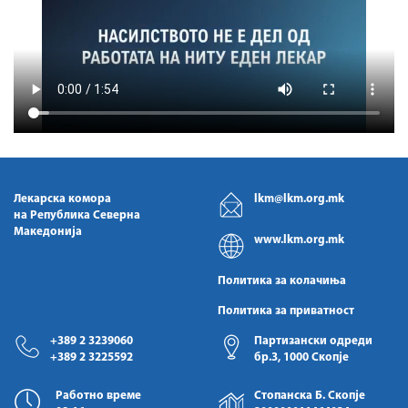
Лекарска комора
lkm@lkm.org.mk
на Република Северна
Македонија
www.lkm.org.mk
Политика за колачиња
Политика за приватност
+389 2 3239060
Партизански одреди
+389 2 3225592
бр.3, 1000 Скопје
Работно време
Стопанска Б. Скопје