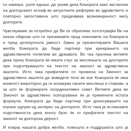
со намера, уште еднаш, да укаже дека Комората како застапник
на докторскиот еснаф во актуелните реформи во здравството е
повторно запоставена што предизвика вознемиреност меѓу
докторите.
Чувствуваме за потребно да Ви се обратиме потсетувајќи Ве на
некои обврски што ги преземавте пред членовите на Комората
и пред целокупната јавност. Јавно ја презентиравте Вашата
желба Комората да биде партнер при креирањето на
здравствените политики во државата. Во таа прилика ветивте
дека преку Комората ќе имате слух за мислењата на докторите
при подготвувањето на текстот на законот за здравствена
заштита. Исто така прифативте со промена на Законот за
здравствена заштита да воведете тело во кое Комората ќе има
можност мериторно да ги искажува своите мислења и ставови, а
за што ќе формирате координативен совет. Ветивте дека во
Законот за здравствено осигурување ќе ја примените истата
формула, Комората да биде партнер при донесувањето на
клучни одлуки од интерес на докторите. Исто така ја истакнавте
подготвеноста дека многу брзо ќе го прифатите текстот на
законот за докторска дејност.
И покрај нашата добра желба, помошта и поддршката што ја