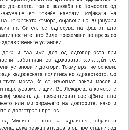
е во државата, тоа е заложба на Комората од
кажуваше во повеќе наврати. Изјавата на
на Лекарската комора, објавена на 29 јануари
исии на Сител, се однесува на фактот што
активностите што биле преземени во врска со
 здравствените установи.
е дека и таа има дел од одговорноста при
вени работници во државата, залагајќи се,
ени установи и доктори. Токму врз тие основи,
гради кадровската политика во здравството. Со
нетите места ќе се избегнат вакви масовни
и нарекувавме акции. Во Лекарската комора е
екој момент, да презентираат состојбите, што
њето или мигрирањето на докторите, како и
то е долготраен процес.
од Министерството за здравство, објавена
есена, дека реакцијата доаѓа од претставник од