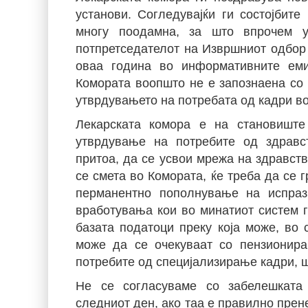
установи. Согледувајќи ги состојбит
многу поодамна, за што впрочем у
потпретседателот на Извршниот одбор 
оваа година во информативните ем
Комората воопшто не е запознаена со 
утврдувањето на потребата од кадри во
Лекарската комора е на становишт
утврдување на потребите од здравст
притоа, да се усвои мрежа на здравств
се смета во Комората, ќе треба да се 
перманентно пополнување на испраз
вработувања кои во минатиот систем г
базата податоци преку која може, во с
може да се очекуваат со пензионира
потребите од специјализирање кадри, ш
Не се согласуваме со забелешката 
следниот ден, ако таа е правилно прен