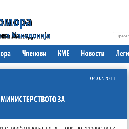
комора
рна Македонија
ора
Членови
КМЕ
Новости
Леги
04.02.2011
 МИНИСТЕРСТВОТО ЗА
вите вработувања на доктори во здравствени