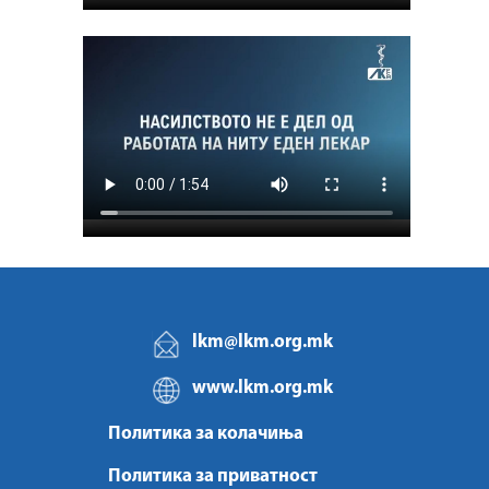
lkm@lkm.org.mk
www.lkm.org.mk
Политика за колачиња
Политика за приватност