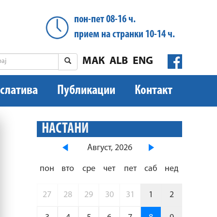
пон-пет 08-16 ч.
прием на странки 10-14 ч.
МАК
ALB
ENG
слатива
Публикации
Контакт
НАСТАНИ
Август, 2026
пон
вто
сре
чет
пет
саб
нед
27
28
29
30
31
1
2