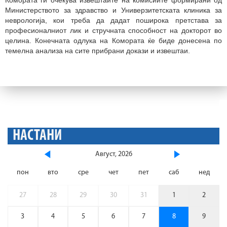
Министерството за здравство и Универзитетската клиника за
неврологија, кои треба да дадат поширока претстава за
професионалниот лик и стручната способност на докторот во
целина. Конечната одлука на Комората ќе биде донесена по
темелна анализа на сите прибрани докази и извештаи.
НАСТАНИ
Август, 2026
пон
вто
сре
чет
пет
саб
нед
27
28
29
30
31
1
2
3
4
5
6
7
8
9