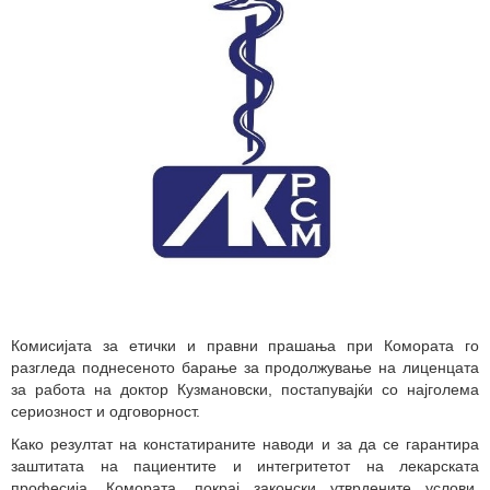
Комисијата за етички и правни прашања при Комората го
разгледа поднесеното барање за продолжување на лиценцата
за работа на доктор Кузмановски, постапувајќи со најголема
сериозност и одговорност.
Како резултат на констатираните наводи и за да се гарантира
заштитата на пациентите и интегритетот на лекарската
професија, Комората, покрај законски утврдените услови,