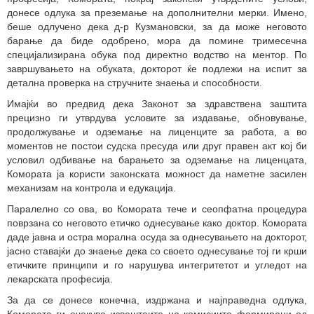
донесе одлука за преземање на дополнителни мерки. Имено,
беше одлучено дека д-р Кузмановски, за да може неговото
барање да биде одобрено, мора да помине тримесечна
специјализирана обука под директно водство на ментор. По
завршувањето на обуката, докторот ќе подлежи на испит за
детална проверка на стручните знаења и способности.
Имајќи во предвид дека Законот за здравствена заштита
прецизно ги утврдува условите за издавање, обновување,
продолжување и одземање на лиценците за работа, а во
моментов не постои судска пресуда или друг правен акт кој би
условил одбивање на барањето за одземање на лиценцата,
Комората ја користи законската можност да наметне засилен
механизам на контрола и едукација.
Паралелно со ова, во Комората тече и сеопфатна процедура
поврзана со неговото етичко однесување како доктор. Комората
даде јавна и остра морална осуда за однесувањето на докторот,
јасно ставајќи до знаење дека со своето однесување тој ги крши
етичките принципи и го нарушува интегритетот и угледот на
лекарската професија.
За да се донесе конечна, издржана и најправедна одлука,
Комората ги очекува извештаите на комисиите формирани од