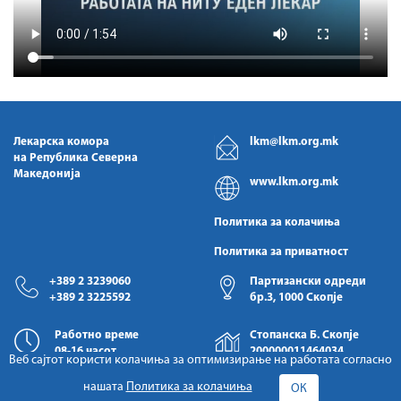
Лекарска комора
lkm@lkm.org.mk
на Република Северна
Македонија
www.lkm.org.mk
Политика за колачиња
Политика за приватност
+389 2 3239060
Партизански одреди
+389 2 3225592
бр.3, 1000 Скопје
Работно време
Стопанска Б. Скопје
08-16 часот
200000011464034
Веб сајтот користи колачиња за оптимизирање на работата согласно
нашата
Политика за колачиња
ОК