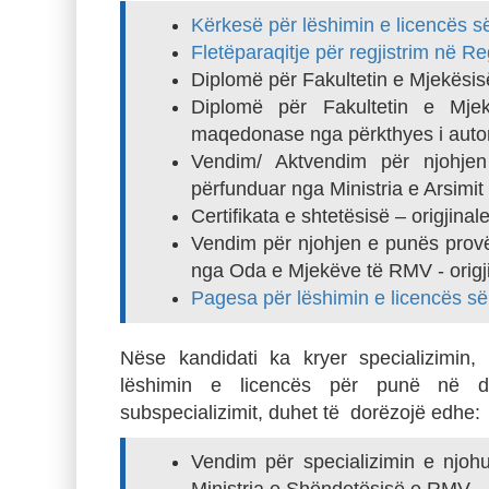
Kërkesë për lëshimin e licencës 
Fletëparaqitje për regjistrim në Re
Diplomë për Fakultetin e Mjekësisë
Diplomë për Fakultetin e Mje
maqedonase nga përkthyes i autori
Vendim/ Aktvendim për njohjen
përfunduar nga Ministria e Arsimi
Certifikata e shtetësisë – origjinal
Vendim për njohjen e punës provë 
nga Oda e Mjekëve të RMV - origji
Pagesa për lëshimin e licencës s
Nëse kandidati ka kryer specializimin, 
lëshimin e licencës për punë në deg
subspecializimit, duhet të dorëzojë edhe:
Vendim për specializimin e njohu