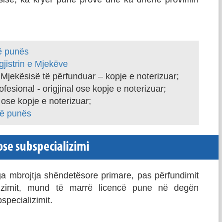
së punës
gjistrin e Mjekëve
 Mjekësisë të përfunduar – kopje e noterizuar;
fesional - origjinal ose kopje e noterizuar;
e ose kopje e noterizuar;
së punës
ose subspecializimi
ga mbrojtja shëndetësore primare, pas përfundimit
ializimit, mund të marrë licencë pune në degën
specializimit.