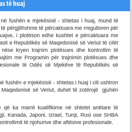
as të huaj
 në fushën e mjekësisë - shtetas i huaj, mund të
të përgjithshme të përcaktuara me rregulloren për
huajve, i plotëson edhe kushtet e përcaktuara me
asit e Republikës së Maqedonisë së Veriut të cilët
 nëse kryen trajnim plotësues dhe kontrollim të
 pajtim me Programin për trajnimin plotësues dhe
rofesionale të Odës së Mjekëve të Republikës së
 fushën e mjekësisë - shtetas i huaj i cili ushtron
 Maqedonisë së Veriut, duhet të zotërojë gjuhën
 që ka marrë kualifikime në shtetet anëtare të
ji, Kanada, Japoni, Izrael, Turqi, Rusi ose SHBA
ntrollimit të njohurive dhe aftësive profesionale.