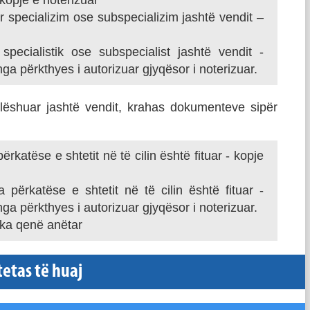
kopje e noterizuar
 specializim ose subspecializim jashtë vendit –
pecialistik ose subspecialist jashtë vendit -
 përkthyes i autorizuar gjyqësor i noterizuar.
lëshuar jashtë vendit, krahas dokumenteve sipër
katëse e shtetit në të cilin është fituar - kopje
ërkatëse e shtetit në të cilin është fituar -
 përkthyes i autorizuar gjyqësor i noterizuar.
ka qenë anëtar
etas të huaj