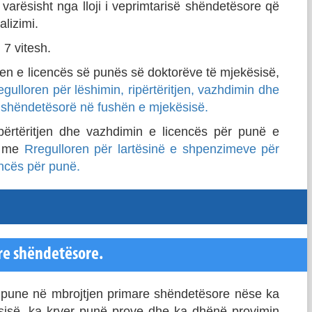
varësisht nga lloji i veprimtarisë shëndetësore që
alizimi.
 7 vitesh.
jen e licencës së punës së doktorëve të mjekësisë,
egulloren për lëshimin, ripërtëritjen, vazhdimin dhe
 shëndetësorë në fushën e mjekësisë.
ërtëritjen dhe vazhdimin e licencës për punë e
r me
Rregulloren për lartësinë e shpenzimeve për
encës për punë.
re shëndetësore.
cë pune në mbrojtjen primare shëndetësore nëse ka
sisë, ka kryer punë prove dhe ka dhënë provimin