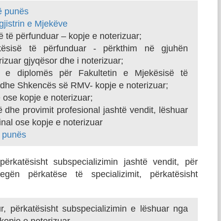
së punës
gjistrin e Mjekëve
 të përfunduar – kopje e noterizuar;
kësisë të përfunduar - përkthim në gjuhën
zuar gjyqësor dhe i noterizuar;
 e diplomës për Fakultetin e Mjekësisë të
t dhe Shkencës së RMV- kopje e noterizuar;
e ose kopje e noterizuar;
dhe provimit profesional jashtë vendit, lëshuar
nal ose kopje e noterizuar
ë punës
përkatësisht subspecializimin jashtë vendit, për
ën përkatëse të specializimit, përkatësisht
r, përkatësisht subspecializimin e lëshuar nga