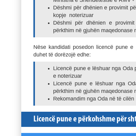
Ministria e Shëndetësisë e RMV - 
Dëshmi për dhënien e provimit për
kopje noterizuar
Dëshmi për dhënien e provimit s
përkthim në gjuhën maqedonase nga
Nëse kandidati posedon licencë pune e 
duhet të dorëzojë edhe:
Licencë pune e lëshuar nga Oda për
e noterizuar
Licencë pune e lëshuar nga Oda p
përkthim në gjuhën maqedonase nga
Rekomandim nga Oda në të cilën 
Licencë pune e përkohshme për sht