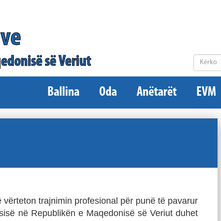
ëve
edonisë së Veriut
Ballina
Oda
Anëtarët
EVM
vërteton trajnimin profesional për punë të pavarur
kësisë në Republikën e Maqedonisë së Veriut duhet