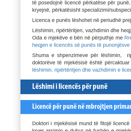
të posedojnë licencë përkatëse për punë, 
kryejnë, përkatësisht specializimi/subspeci
Licenca e punës lëshohet në periudhë prej
Lëshimin, ripërtëritjen, vazhdimin dhe heq
Oda e mjekëve e bën në përputhje me
Rr
heqjen e licencës së punës të punonjësve
Shuma e shpenzimeve për lëshimin, rip
doktorëve të mjekësisë është përcaktua
lëshimin, ripërtëritjen dhe vazhdimin e lic
Lëshimi i licencës për punë
Licencë për punë në mbrojtjen prima
Doktori i mjekësisë mund të fitojë licen
kryer arsimin e duhur në fushën e mjekë