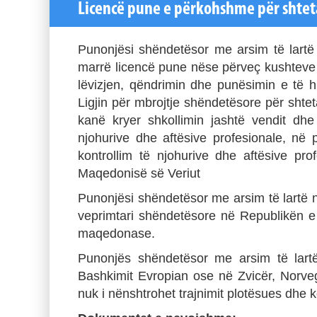
Licencë pune e përkohshme për shtet
Punonjësi shëndetësor me arsim të lartë
marrë licencë pune nëse përveç kushteve 
lëvizjen, qëndrimin dhe punësimin e të 
Ligjin për mbrojtje shëndetësore për shtet
kanë kryer shkollimin jashtë vendit dhe
njohurive dhe aftësive profesionale, në
kontrollim të njohurive dhe aftësive p
Maqedonisë së Veriut
Punonjësi shëndetësor me arsim të lartë në
veprimtari shëndetësore në Republikën e
maqedonase.
Punonjës shëndetësor me arsim të lartë
Bashkimit Evropian ose në Zvicër, Norveg
nuk i nënshtrohet trajnimit plotësues dhe ko