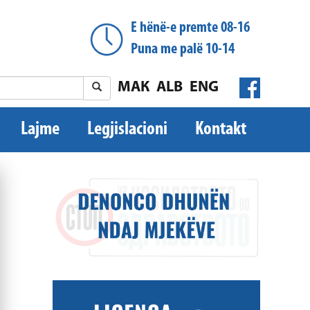
E hënë-e premte 08-16
Puna me palë 10-14
МАК
ALB
ENG
Lajme
Legjislacioni
Kontakt