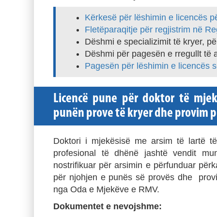
Kërkesë për lëshimin e licencës p
Fletëparaqitje për regjistrim në Re
Dëshmi e specializimit të kryer, pë
Dëshmi për pagesën e rregullt të 
Pagesën për lëshimin e licencës 
Licencë pune për doktor të mjek
punën prove të kryer dhe provim pr
Doktori i mjekësisë me arsim të lartë 
profesional të dhënë jashtë vendit m
nostrifikuar për arsimin e përfunduar për
për njohjen e punës së provës dhe provim
nga Oda e Mjekëve e RMV.
Dokumentet e nevojshme: