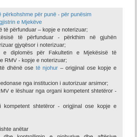
së përkohshme për punë - për punësim
gjistrin e Mjekëve
 të përfunduar – kopje e noterizuar;
kësisë të përfunduar - përkthim në gjuhën
zuar gjyqësor i noterizuar;
 e diplomës për Fakultetin e Mjekësisë të
 e RMV - kopje e noterizuar;
l të dhënë ose
të njohur
– origjinal ose kopje e
edonase nga institucion i autorizuar arsimor;
RMV e lëshuar nga organi kompetent shtetëror -
 kompetent shtetëror - origjinal ose kopje e
shte anëtar
 dhe kontrollimin e njohurive dhe aftësive