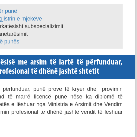
ër punë
gjistrin e mjekëve
rkatësisht subspecializimit
anëtarësimit
së punës
ësisë me arsim të lartë të përfunduar,
ofesional të dhënë jashtë shtetit
të përfunduar, punë prove të kryer dhe provimin
und të marrë licencë pune nëse ka diplomë të
katës e lëshuar nga Ministria e Arsimit dhe Vendim
in profesional të dhënë jashtë vendit të lëshuar