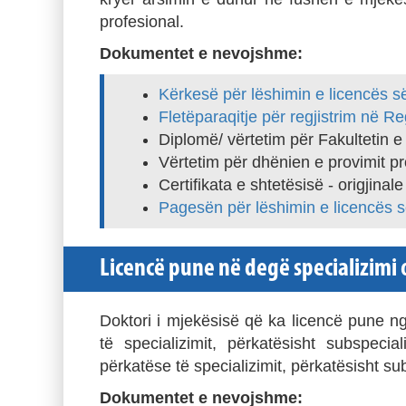
profesional.
Dokumentet e nevojshme:
Kërkesë për lëshimin e licencës 
Fletëparaqitje për regjistrim në Re
Diplomë/ vërtetim për Fakultetin e
Vërtetim për dhënien e provimit pro
Certifikata e shtetësisë - origjinal
Pagesën për lëshimin e licencës 
Licencë pune në degë specializimi 
Doktori i mjekësisë që ka licencë pune n
të specializimit, përkatësisht subspec
përkatëse të specializimit, përkatësisht sub
Dokumentet e nevojshme: