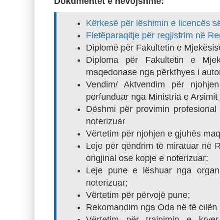
Dokumentet e nevojshme:
Kërkesë për lëshimin e licencës 
Fletëparaqitje për regjistrim në Re
Diplomë për Fakultetin e Mjekësisë
Diploma për Fakultetin e Mje
maqedonase nga përkthyes i autori
Vendim/ Aktvendim për njohjen
përfunduar nga Ministria e Arsimit
Dëshmi për provimin profesiona
noterizuar
Vërtetim për njohjen e gjuhës maq
Leje për qëndrim të miratuar në 
origjinal ose kopje e noterizuar;
Leje pune e lëshuar nga organi
noterizuar;
Vërtetim për përvojë pune;
Rekomandim nga Oda në të cilën i
Vërtetim për trajnimin e kryer