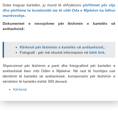
Duke treguar kartelën, ju mund të shfrytëzoni
përfitimet për ulje
dhe përfitimе te komitentët me të cilët Oda e Mjekëve ka lidhur
marrëveshje.
.
Dokumentet e nevojshme për lëshimin e kartelës së
anëtarësisë:
Kërkesë për lëshimin e kartelës së anëtarësisë;
;
Fotografi - për më shumë informacion në
këtë link
.
Shpenzimet për lëshimin e parë dhe fotografimit për kartelën e
anëtarësisë bien mbi Odën e Mjekëve. Në rast të humbjes ose
dëmtimit të kartelës së anëtarësisë, kompensimi për lëshimin e
sërishëm të kartelës është 300 denarë.
Kërkesë