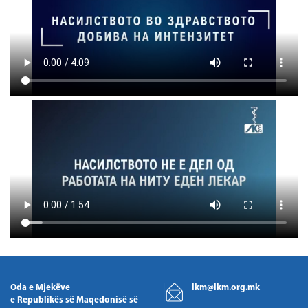
Oda e Mjekëve
lkm@lkm.org.mk
e Republikës së Maqedonisë së