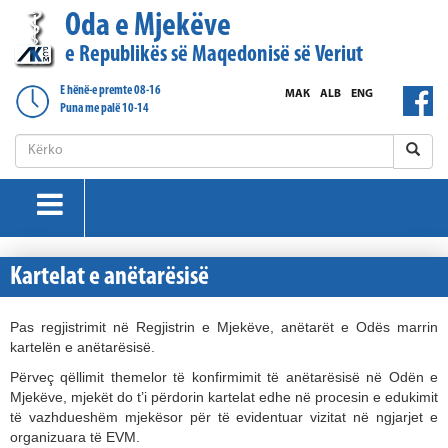
Oda e Mjekëve
e Republikës së Maqedonisë së Veriut
E hënë-e premte 08-16
МАК
ALB
ENG
Puna me palë 10-14
Kartelat e anëtarësisë
Pas regjistrimit në Regjistrin e Mjekëve, anëtarët e Odës marrin
kartelën e anëtarësisë.
Përveç qëllimit themelor të konfirmimit të anëtarësisë në Odën e
Mjekëve, mjekët do t’i përdorin kartelat edhe në procesin e edukimit
të vazhdueshëm mjekësor për të evidentuar vizitat në ngjarjet e
organizuara të EVM.