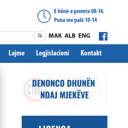
E hënë-e premte 08-16
Puna me palë 10-14
МАК
ALB
ENG
Lajme
Legjislacioni
Kontakt