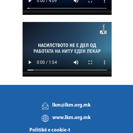
lkm@lkm.org.mk
www.lkm.org.mk
Politikë e cookie-t