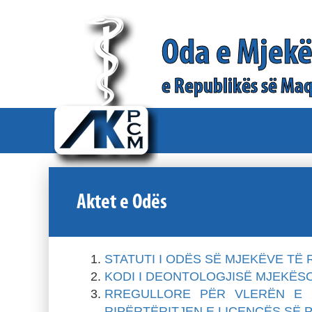
Oda e Mjek
e Republikës së Maq
Aktet e Odës
STATUTI I ODËS SË MJEKËVE TË
KODI I DEONTOLOGJISË MJEKËS
RREGULLORE PËR VLERËN E K
RIPËRTËRITJEN E LICENCËS SË 