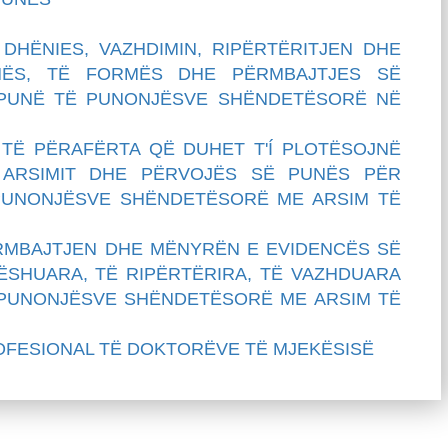
HËNIES, VAZHDIMIN, RIPËRTËRITJEN DHE
NËS, TË FORMËS DHE PËRMBAJTJES SË
 PUNË TË PUNONJËSVE SHËNDETËSORË NË
TË PËRAFËRTA QË DUHET T'Í PLOTËSOJNË
 ARSIMIT DHE PËRVOJËS SË PUNËS PËR
PUNONJËSVE SHËNDETËSORË ME ARSIM TË
MBAJTJEN DHE MËNYRËN E EVIDENCËS SË
LËSHUARA, TË RIPËRTËRIRA, TË VAZHDUARA
PUNONJËSVE SHËNDETËSORË ME ARSIM TË
FESIONAL TË DOKTORËVE TË MJEKËSISË