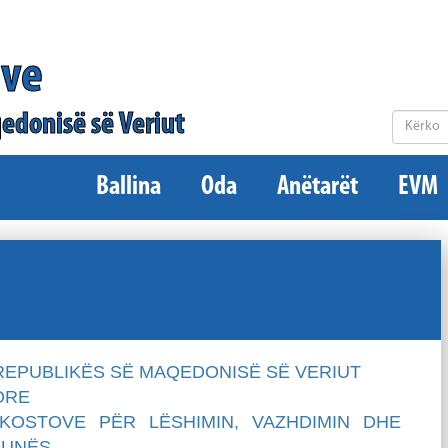
ëve
edonisë së Veriut
Ballina
Oda
Anëtarët
EVM
 REPUBLIKËS SË MAQEDONISË SË VERIUT
ORE
OSTOVE PËR LËSHIMIN, VAZHDIMIN DHE
PUNËS