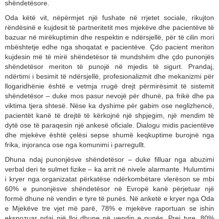
shëndetësore.
Oda këtë vit, nëpërmjet një fushate në rrjetet sociale, rikujton
rëndësinë e kujdesit të partneritetit mes mjekëve dhe pacientëve të
bazuar në mirëkuptimin dhe respektin e ndërsjellë, për të cilin mori
mbështetje edhe nga shoqatat e pacientëve. Çdo pacient meriton
kujdesin më të mirë shëndetësor të mundshëm dhe çdo punonjës
shëndetësor meriton të punojë në mjedis të sigurt. Prandaj,
ndërtimi i besimit të ndërsjellë, profesionalizmit dhe mekanizmi për
llogaridhënie është e vetmja rrugë drejt përmirësimit të sistemit
shëndetësor – duke mos pasur nevojë për dhunë, pa frikë dhe pa
viktima tjera shtesë. Nëse ka dyshime për gabim ose neglizhencë,
pacientët kanë të drejtë të kërkojnë një shpjegim, një mendim të
dytë ose të paraqesin një ankesë oficiale. Dialogu midis pacientëve
dhe mjekëve është çelësi sepse shumë keqkuptime burojnë nga
frika, injoranca ose nga komunimi i parregullt.
Dhuna ndaj punonjësve shëndetësor – duke filluar nga abuzimi
verbal deri te sulmet fizike – ka arrit në nivele alarmante. Hulumtimi
i kryer nga organizatat përkatëse ndërkombëtare vlerëson se mbi
60% e punonjësve shëndetësor në Evropë kanë përjetuar një
formë dhune në vendin e tyre të punës. Në anketë e kryer nga Oda
e Mjekëve tre vjet më parë, 78% e mjekëve raportuan se ishin
ekspozuar ndaj një lloj dhune në vendin e punës. Prej tyre, 80%