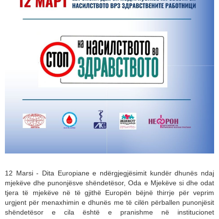
12 Marsi - Dita Europiane e ndërgjegjësimit kundër dhunës ndaj
mjekëve dhe punonjësve shëndetësor, Oda e Mjekëve si dhe odat
tjera të mjekëve në të gjithë Europën bëjnë thirrje për veprim
urgjent për menaxhimin e dhunës me të cilën përballen punonjësit
shëndetësor e cila është e pranishme në institucionet