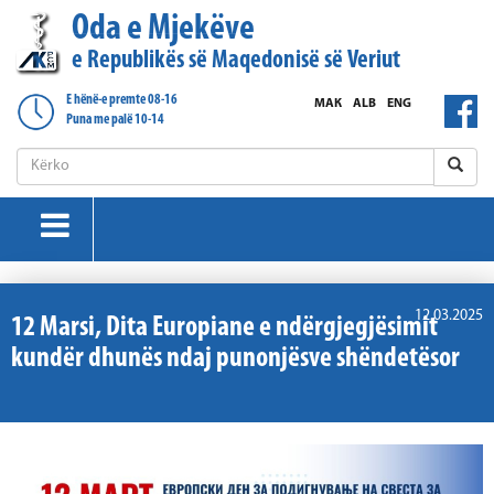
Oda e Mjekëve
e Republikës së Maqedonisë së Veriut
E hënë-e premte 08-16
МАК
ALB
ENG
Puna me palë 10-14
12.03.2025
12 Marsi, Dita Europiane e ndërgjegjësimit
kundër dhunës ndaj punonjësve shëndetësor