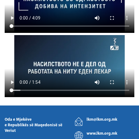
Oda e Mjekëve
lkm@lkm.org.mk
e Republikës së Maqedonisë së
Veriut
www.lkm.org.mk