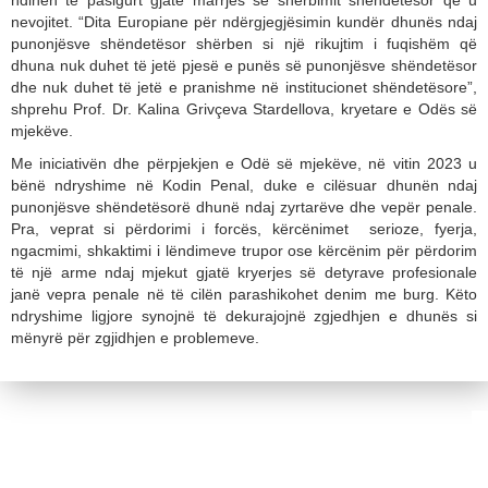
nevojitet. “Dita Europiane për ndërgjegjësimin kundër dhunës ndaj
punonjësve shëndetësor shërben si një rikujtim i fuqishëm që
dhuna nuk duhet të jetë pjesë e punës së punonjësve shëndetësor
dhe nuk duhet të jetë e pranishme në institucionet shëndetësore”,
shprehu Prof. Dr. Kalina Grivçeva Stardellova, kryetare e Odës së
mjekëve.
Me iniciativën dhe përpjekjen e Odë së mjekëve, në vitin 2023 u
bënë ndryshime në Kodin Penal, duke e cilësuar dhunën ndaj
punonjësve shëndеtësorë dhunë ndaj zyrtarëve dhe vepër penale.
Pra, veprat si përdorimi i forcës, kërcënimet serioze, fyerja,
ngacmimi, shkaktimi i lëndimeve trupor ose kërcënim për përdorim
të një arme ndaj mjekut gjatë kryerjes së detyrave profesionale
janë vepra penale në të cilën parashikohet denim me burg. Këto
ndryshime ligjore synojnë të dekurajojnë zgjedhjen e dhunës si
mënyrë për zgjidhjen e problemeve.