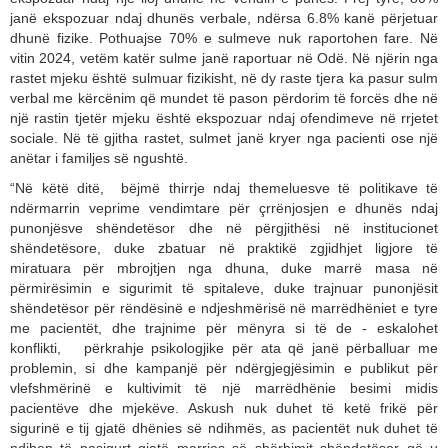
janë ekspozuar ndaj dhunës verbale, ndërsa 6.8% kanë përjetuar
dhunë fizike. Pothuajse 70% e sulmeve nuk raportohen fare. Në
vitin 2024, vetëm katër sulme janë raportuar në Odë. Në njërin nga
rastet mjeku është sulmuar fizikisht, në dy raste tjera ka pasur sulm
verbal me kërcënim që mundet të pason përdorim të forcës dhe në
një rastin tjetër mjeku është ekspozuar ndaj ofendimeve në rrjetet
sociale. Në të gjitha rastet, sulmet janë kryer nga pacienti ose një
anëtar i familjes së ngushtë.
“Në këtë ditë, bëjmë thirrje ndaj themeluesve të politikave të
ndërmarrin veprime vendimtare për çrrënjosjen e dhunës ndaj
punonjësve shëndetësor dhe në përgjithësi në institucionet
shëndetësore, duke zbatuar në praktikë zgjidhjet ligjore të
miratuara për mbrojtjen nga dhuna, duke marrë masa në
përmirësimin e sigurimit të spitaleve, duke trajnuar punonjësit
shëndetësor për rëndësinë e ndjeshmërisë në marrëdhëniet e tyre
me pacientët, dhe trajnime për mënyra si të de - eskalohet
konflikti, përkrahje psikologjike për ata që janë përballuar me
problemin, si dhe kampanjë për ndërgjegjësimin e publikut për
vlefshmërinë e kultivimit të një marrëdhënie besimi midis
pacientëve dhe mjekëve. Askush nuk duhet të ketë frikë për
sigurinë e tij gjatë dhënies së ndihmës, as pacientët nuk duhet të
ndihen të pasigurt gjatë marrjes së shërbimit shëndetësor që u